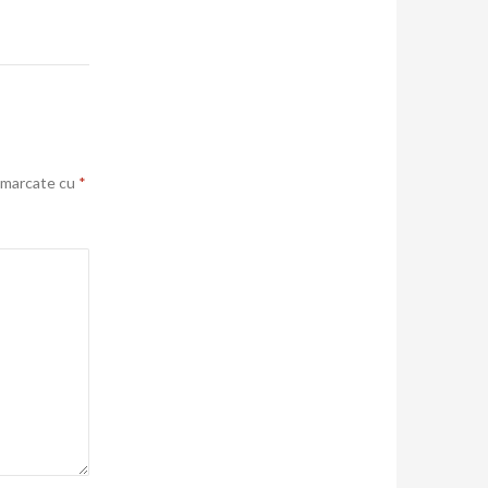
t marcate cu
*