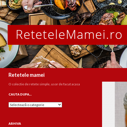
Caută
Retetele mamei
O colectie de retete simple, usor de facut acasa
CAUTA DUPA…
Cauta
dupa…
ARHIVA