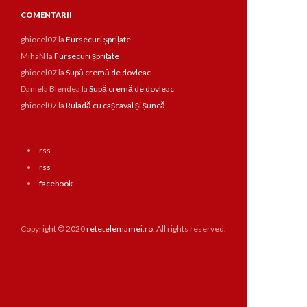
COMENTARII
ghiocel07
la
Fursecuri șprițate
MihaN
la
Fursecuri șprițate
ghiocel07
la
Supă cremă de dovleac
Daniela Blendea
la
Supă cremă de dovleac
ghiocel07
la
Ruladă cu cașcaval și șuncă
rss
rss
facebook
Copyright © 2020
retetelemamei.ro
. All rights reserved.