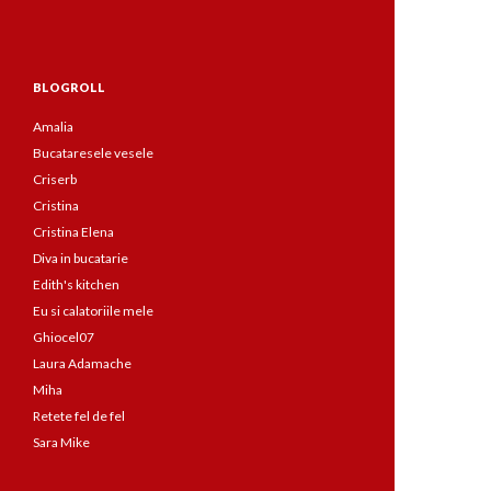
BLOGROLL
Amalia
Bucataresele vesele
Criserb
Cristina
Cristina Elena
Diva in bucatarie
Edith's kitchen
Eu si calatoriile mele
Ghiocel07
Laura Adamache
Miha
Retete fel de fel
Sara Mike