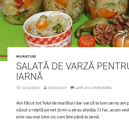
MURATURI
SALATĂ DE VARZĂ PENTR
IARNĂ
16/11/2023
GHIOCEL07
LASĂ UN COMENTARIU
Am făcut tot felul de murături dar varză la borcan nu am 
văzut o rețetă pe net și mi-a atras atenția. O fac, acum v
este sau mai bine zis cum ține până la iarnă.