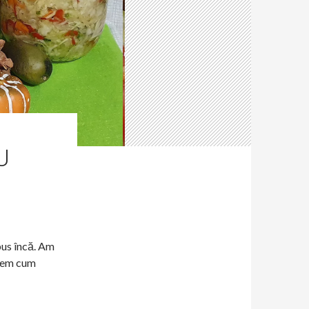
U
pus încă. Am
edem cum