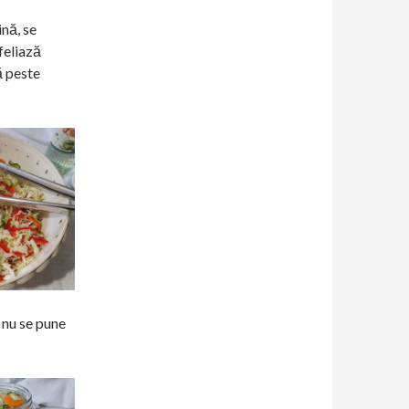
nă, se
feliază
ă peste
 nu se pune