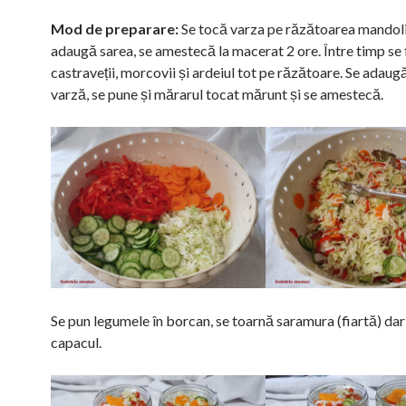
Mod de preparare:
Se tocă varza pe răzătoarea mandoli
adaugă sarea, se amestecă la macerat 2 ore. Între timp se 
castraveții, morcovii și ardeiul tot pe răzătoare. Se adaug
varză, se pune și mărarul tocat mărunt și se amestecă.
Se pun legumele în borcan, se toarnă saramura (fiartă) dar
capacul.