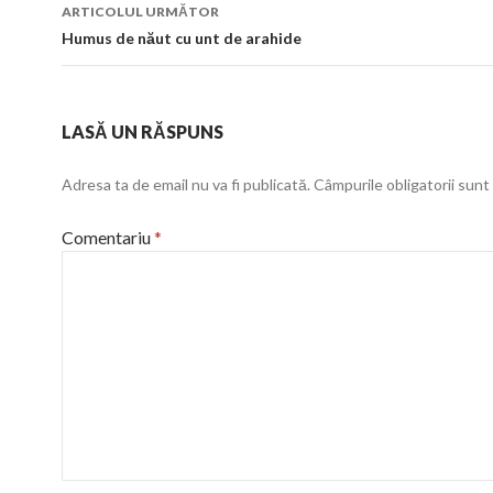
articol
ARTICOLUL URMĂTOR
Humus de năut cu unt de arahide
LASĂ UN RĂSPUNS
Adresa ta de email nu va fi publicată.
Câmpurile obligatorii sun
Comentariu
*