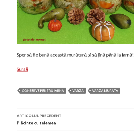
Sper să fie bună această murătură și să țină până la iarnă!
Sursă
CONSERVE PENTRU IARNA
VARZA
VARZA MURATA
Navigare
ARTICOLUL PRECEDENT
în
Plăcinte cu telemea