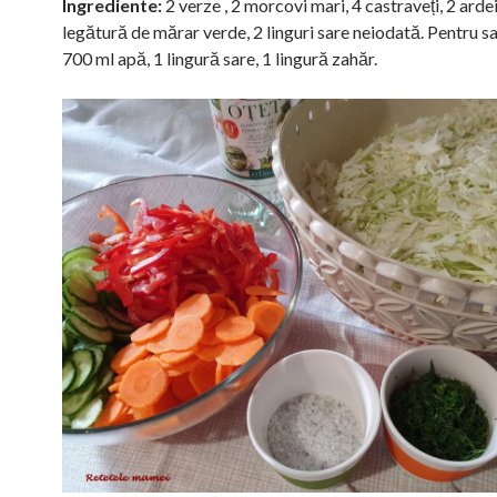
Ingrediente:
2 verze , 2 morcovi mari, 4 castraveți, 2 ardei
legătură de mărar verde, 2 linguri sare neiodată. Pentru 
700 ml apă, 1 lingură sare, 1 lingură zahăr.