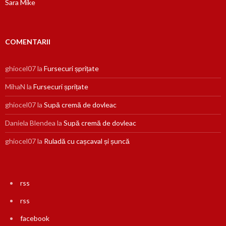
Sara Mike
COMENTARII
ghiocel07
la
Fursecuri șprițate
MihaN
la
Fursecuri șprițate
ghiocel07
la
Supă cremă de dovleac
Daniela Blendea
la
Supă cremă de dovleac
ghiocel07
la
Ruladă cu cașcaval și șuncă
rss
rss
facebook