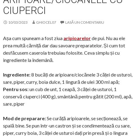
CIUPERCI
10/03/2023
GHIOCEL07
LASĂ UN COMENTARIU
Așa cum spuneam a fost ziua
aripioarelor
de pui. Nu au ele
prea multă cărniță dar dau savoare preparatelor. Și cum tot
desfăcusem caserola trebuiau folosite. Ceva simplu și cu
ingrediente la îndemână.
Ingrediente:
8 bucăți de aripioare/ciocănele 3 căței de usturoi,
sare, piper, curry, boia dulce, 1 lingură de ulei 300 ml apă;
Pentru sos:
un cub de unt, 1 ceapă, 3 căței de usturoi, 1
conservă ciuperci (400 g), smântână pentru gătit (200 ml), apă,
sare, piper
Mod de preparare:
Se curăță aripioarele, se secționează, se
spală bine. Se pun într-un castron și se condimentează cu sare,
piper, curry boia, 3 căței de usturoi dați prin presă și o lingura