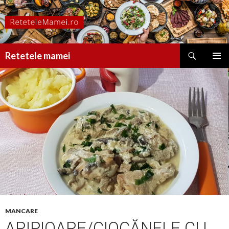
Caută
Retetele mamei
SARI
MENIU
LA
PRINCI
CONȚINUT
MANCARE
ARIPIOARE/CIOCĂNELE CU