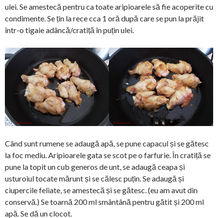
ulei. Se amestecă pentru ca toate aripioarele să fie acoperite cu
condimente. Se țin la rece cca 1 oră după care se pun la prăjit
într-o tigaie adâncă/cratiță în puțin ulei.
Când sunt rumene se adaugă apă, se pune capacul și se gătesc
la foc mediu. Aripioarele gata se scot pe o farfurie. În cratiță se
pune la topit un cub generos de unt, se adaugă ceapa și
usturoiul tocate mărunt și se călesc puțin. Se adaugă și
ciupercile feliate, se amestecă și se gătesc. (eu am avut din
conservă.) Se toarnă 200 ml smântână pentru gătit și 200 ml
apă. Se dă un clocot.