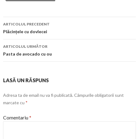
Navigare
ARTICOLUL PRECEDENT
în
Plăcințele cu dovlecei
articol
ARTICOLUL URMĂTOR
Pasta de avocado cu ou
LASĂ UN RĂSPUNS
Adresa ta de email nu va fi publicată.
Câmpurile obligatorii sunt
marcate cu
*
Comentariu
*