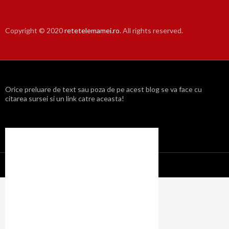
Copyright © 2020
retetelemamei.ro
. All rights reserved.
Orice preluare de text sau poza de pe acest blog se va face cu
citarea sursei si un link catre aceasta!
Propulsat cu mândrie de WordPress