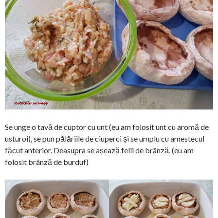
Se unge o tavă de cuptor cu unt (eu am folosit unt cu aromă de
usturoi), se pun pălăriile de ciuperci și se umplu cu amestecul
făcut anterior. Deasupra se așează felii de brânză. (eu am
folosit brânză de burduf)