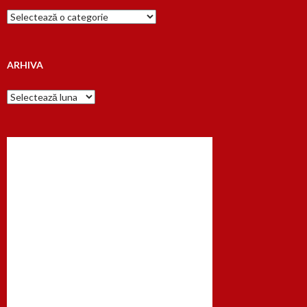
Cauta
dupa…
ARHIVA
Arhiva