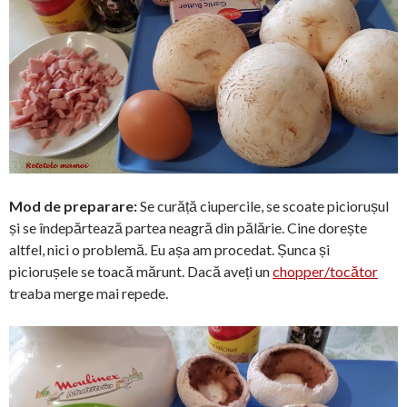
Mod de preparare:
Se curăță ciupercile, se scoate piciorușul
și se îndepărtează partea neagră din pălărie. Cine dorește
altfel, nici o problemă. Eu așa am procedat. Șunca și
piciorușele se toacă mărunt. Dacă aveți un
chopper/tocător
treaba merge mai repede.