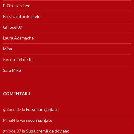
Edith's kitchen
Eu si calatoriile mele
Ghiocel07
Laura Adamache
Miha
Retete fel de fel
Sara Mike
COMENTARII
ghiocel07
la
Fursecuri șprițate
MihaN
la
Fursecuri șprițate
ghiocel07
la
Supă cremă de dovleac