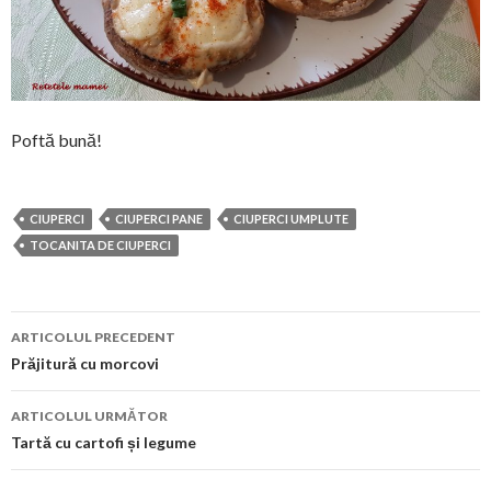
Poftă bună!
CIUPERCI
CIUPERCI PANE
CIUPERCI UMPLUTE
TOCANITA DE CIUPERCI
Navigare
ARTICOLUL PRECEDENT
în
Prăjitură cu morcovi
articol
ARTICOLUL URMĂTOR
Tartă cu cartofi și legume