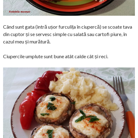
Când sunt gata (intră ușor furculița în ciupercă) se scoate tava
din cuptor și se servesc simple cu salată sau cartofi piure, în
cazul meu și murătură.
Ciupercile umplute sunt bune atât calde cât și reci.