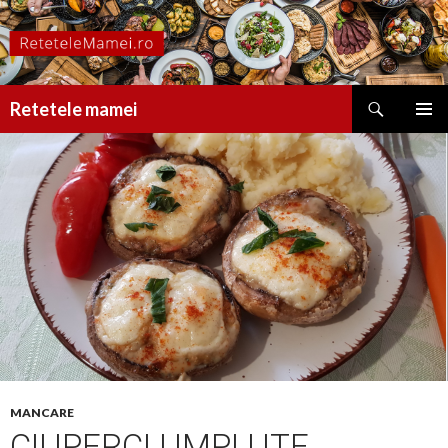
Caută
Retetele mamei
SARI
MENIU
LA
PRINCI
CONȚINUT
MANCARE
CIUPERCI UMPLUTE