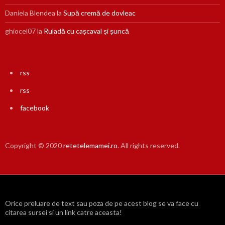
Daniela Blendea
la
Supă cremă de dovleac
ghiocel07
la
Ruladă cu cașcaval și șuncă
rss
rss
facebook
Copyright © 2020
retetelemamei.ro
. All rights reserved.
Orice preluare de text sau poza de pe acest blog se va face cu
citarea sursei si un link catre aceasta!