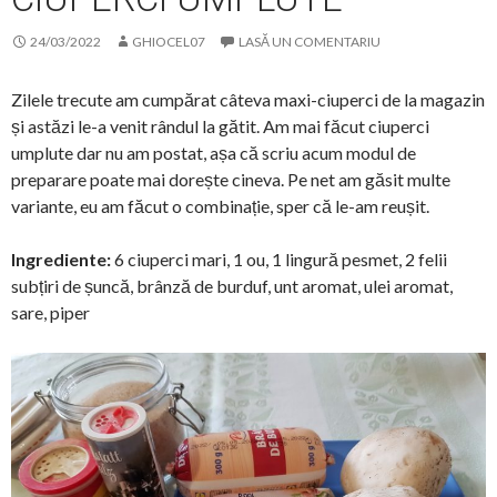
24/03/2022
GHIOCEL07
LASĂ UN COMENTARIU
Zilele trecute am cumpărat câteva maxi-ciuperci de la magazin
și astăzi le-a venit rândul la gătit. Am mai făcut ciuperci
umplute dar nu am postat, așa că scriu acum modul de
preparare poate mai dorește cineva. Pe net am găsit multe
variante, eu am făcut o combinație, sper că le-am reușit.
Ingrediente:
6 ciuperci mari, 1 ou, 1 lingură pesmet, 2 felii
subțiri de șuncă, brânză de burduf, unt aromat, ulei aromat,
sare, piper