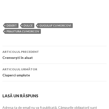
⠀
DESERT
DULCE
GUGULUF CU MORCOVI
PRAJITURA CU MORCOV
Navigare
ARTICOLUL PRECEDENT
în
Crenvurști în aluat
articol
ARTICOLUL URMĂTOR
Ciuperci umplute
LASĂ UN RĂSPUNS
Adresa ta de email nu va fi publicată.
Câmpurile obligatorii sunt