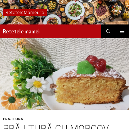
Caută
Retetele mamei
SARI
MENIU
LA
PRINCI
CONȚINUT
PRAJITURA
PRĂJITURĂ CU MORCOVI