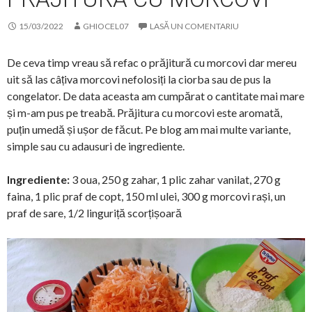
15/03/2022
GHIOCEL07
LASĂ UN COMENTARIU
De ceva timp vreau să refac o prăjitură cu morcovi dar mereu
uit să las câțiva morcovi nefolosiți la ciorba sau de pus la
congelator. De data aceasta am cumpărat o cantitate mai mare
și m-am pus pe treabă. Prăjitura cu morcovi este aromată,
puțin umedă și ușor de făcut. Pe blog am mai multe variante,
simple sau cu adausuri de ingrediente.
Ingrediente:
3 oua, 250 g zahar, 1 plic zahar vanilat, 270 g
faina, 1 plic praf de copt, 150 ml ulei, 300 g morcovi rași, un
praf de sare, 1/2 linguriță scorțișoară