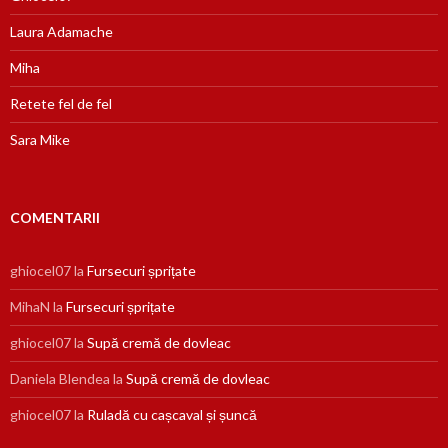
Laura Adamache
Miha
Retete fel de fel
Sara Mike
COMENTARII
ghiocel07
la
Fursecuri șprițate
MihaN
la
Fursecuri șprițate
ghiocel07
la
Supă cremă de dovleac
Daniela Blendea
la
Supă cremă de dovleac
ghiocel07
la
Ruladă cu cașcaval și șuncă