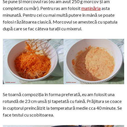
Se pune și morcovul ras (eu am avut 250 g morcov și am
completat cu măr). Pentru ras am folosit
mașinăria
asta
minunată. Pentru cei cu mai multă putere în mână se poate
folosi răzătoarea clasică. Morcovul se amestecă cu spatula
după care se fac câteva turații cu mixerul.
Se toarnă compoziția în forma preferată, eu am folosit una
rotundă de 23 cm unsă și tapetată cu faină. Prăjitura se coace
în cuptorul preîncălzit la temperatură medie cca 40 minute. Se
face testul cu scobitoarea.