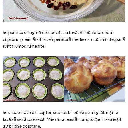
Se pune cu o lingură compoziția în tavă. Brioșele se coc în
cuptorul preîncălzit la temperatură medie cam 30 minute, până
sunt frumos rumenite.
Se scoate tava din cuptor, se scot brioșele pe un grătar și se
lasă să se răcorească. Mie din această compoziție mi-au ieșit
18 brioșe dolofane.