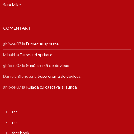
Sara Mike
COMENTARII
ghiocel07
la
Fursecuri șprițate
MihaN
la
Fursecuri șprițate
ghiocel07
la
Supă cremă de dovleac
Daniela Blendea
la
Supă cremă de dovleac
ghiocel07
la
Ruladă cu cașcaval și șuncă
rss
rss
facebook