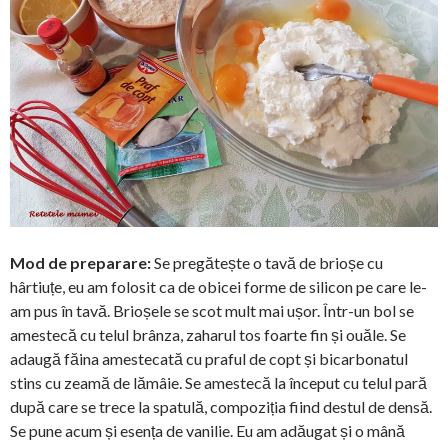
Mod de preparare:
Se pregătește o tavă de brioșe cu
hârtiuțe, eu am folosit ca de obicei forme de silicon pe care le-
am pus în tavă. Brioșele se scot mult mai ușor. Într-un bol se
amestecă cu telul brânza, zaharul tos foarte fin și ouăle. Se
adaugă făina amestecată cu praful de copt și bicarbonatul
stins cu zeamă de lămâie. Se amestecă la început cu telul pară
după care se trece la spatulă, compoziția fiind destul de densă.
Se pune acum și esența de vanilie. Eu am adăugat și o mână