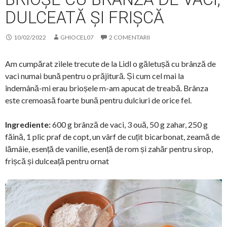
DULCEATĂ ȘI FRIȘCĂ
10/02/2022
GHIOCEL07
2 COMENTARII
Am cumpărat zilele trecute de la Lidl o găletușă cu brânză de
vaci numai bună pentru o prăjitură. Și cum cel mai la
îndemână-mi erau brioșele m-am apucat de treabă. Brânza
este cremoasă foarte bună pentru dulciuri de orice fel.
Ingrediente:
600 g brânză de vaci, 3 ouă, 50 g zahar, 250 g
făină, 1 plic praf de copt, un vârf de cuțit bicarbonat, zeamă de
lămâie, esență de vanilie, esență de rom și zahăr pentru sirop,
frișcă și dulceață pentru ornat