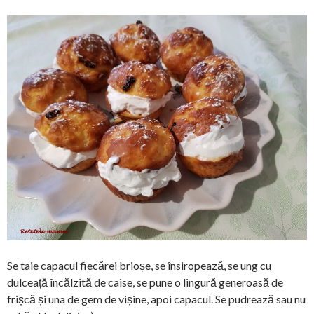
Se taie capacul fiecărei brioșe, se însiropează, se ung cu
dulceață încălzită de caise, se pune o lingură generoasă de
frișcă și una de gem de vișine, apoi capacul. Se pudrează sau nu