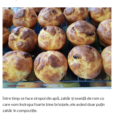
Între timp se face siropul din apă, zahăr și esență de rom cu
care vom însiropa foarte bine brioșele, ele având doar puțin
zahăr în compoziție.