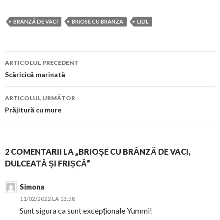
BRÂNZĂ DE VACI
BRIOSE CU BRANZA
LIDL
Navigare
ARTICOLUL PRECEDENT
în
Scăricică marinată
articol
ARTICOLUL URMĂTOR
Prăjitură cu mure
2 COMENTARII LA „BRIOȘE CU BRÂNZĂ DE VACI,
DULCEATĂ ȘI FRIȘCĂ”
Simona
11/02/2022 LA 13:58
Sunt sigura ca sunt excepționale Yummi!