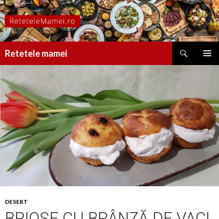
Caută
Retetele mamei
SARI
MENIU
LA
PRINCI
CONȚINUT
DESERT
BRIOȘE CU BRÂNZĂ DE VACI,