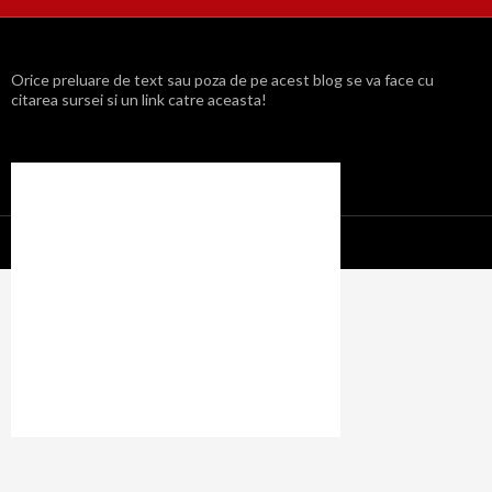
Orice preluare de text sau poza de pe acest blog se va face cu
citarea sursei si un link catre aceasta!
Propulsat cu mândrie de WordPress