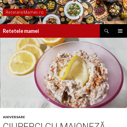
Caută
Retetele mamei
SARI
MENIU
LA
PRINCI
CONȚINUT
ANIVERSARE
CIUPERCI CU MAIONEZĂ