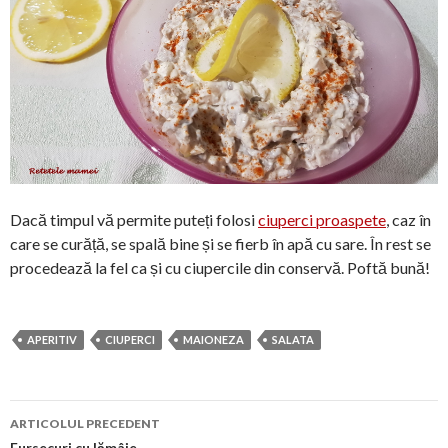
Dacă timpul vă permite puteți folosi
ciuperci proaspete
, caz în
care se curăță, se spală bine și se fierb în apă cu sare. În rest se
procedează la fel ca și cu ciupercile din conservă. Poftă bună!
APERITIV
CIUPERCI
MAIONEZA
SALATA
Navigare
ARTICOLUL PRECEDENT
Fursecuri cu lămâie