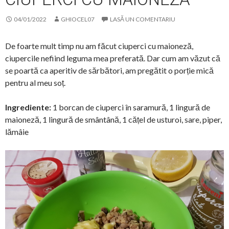
04/01/2022
GHIOCEL07
LASĂ UN COMENTARIU
De foarte mult timp nu am făcut ciuperci cu maioneză,
ciupercile nefiind leguma mea preferată. Dar cum am văzut că
se poartă ca aperitiv de sărbători, am pregătit o porție mică
pentru al meu soț.
Ingrediente:
1 borcan de ciuperci în saramură, 1 lingură de
maioneză, 1 lingură de smântână, 1 cățel de usturoi, sare, piper,
lămâie