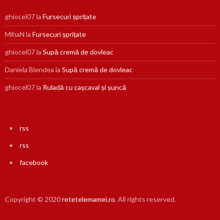
ghiocel07
la
Fursecuri șprițate
MihaN
la
Fursecuri șprițate
ghiocel07
la
Supă cremă de dovleac
Daniela Blendea
la
Supă cremă de dovleac
ghiocel07
la
Ruladă cu cașcaval și șuncă
rss
rss
facebook
Copyright © 2020
retetelemamei.ro
. All rights reserved.