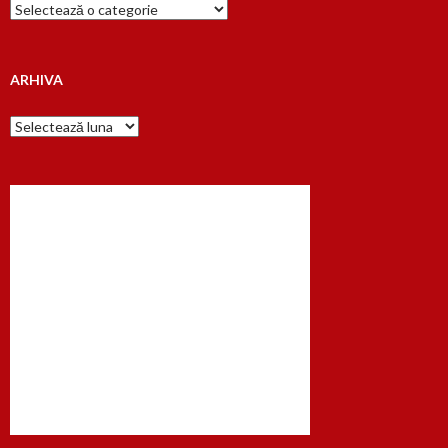
Cauta
dupa…
ARHIVA
Arhiva