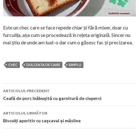
Este un chec care se face repede chiar și fără mixer, doar cu
furculița, așa cum se procedează în rețeta originală. Sincer nu
mai știu de unde am luat-o dar cum o găsesc fac și precizarea.
CHEC
DULCEATA DE CAISE
SIMPLU
Navigare
ARTICOLUL PRECEDENT
în
Ceafă de porc înăbușită cu garnitură de ciuperci
articol
ARTICOLUL URMĂTOR
Biscuiți aperitiv cu cașcaval și măsline