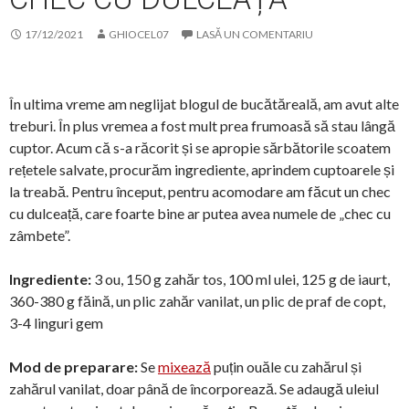
17/12/2021
GHIOCEL07
LASĂ UN COMENTARIU
În ultima vreme am neglijat blogul de bucătăreală, am avut alte
treburi. În plus vremea a fost mult prea frumoasă să stau lângă
cuptor. Acum că s-a răcorit și se apropie sărbătorile scoatem
rețetele salvate, procurăm ingrediente, aprindem cuptoarele și
la treabă. Pentru început, pentru acomodare am făcut un chec
cu dulceață, care foarte bine ar putea avea numele de „chec cu
zâmbete”.
Ingrediente:
3 ou, 150 g zahăr tos, 100 ml ulei, 125 g de iaurt,
360-380 g făină, un plic zahăr vanilat, un plic de praf de copt,
3-4 linguri gem
Mod de preparare:
Se
mixează
puțin ouăle cu zahărul și
zahărul vanilat, doar până de încorporează. Se adaugă uleiul