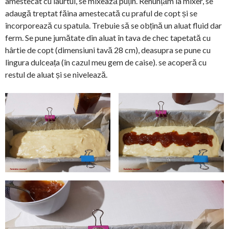
amestecat cu iaurtul, se mixează puțin. Renunțăm la mixer, se
adaugă treptat făina amestecată cu praful de copt și se
încorporează cu spatula. Trebuie să se obțină un aluat fluid dar
ferm. Se pune jumătate din aluat în tava de chec tapetată cu
hârtie de copt (dimensiuni tavă 28 cm), deasupra se pune cu
lingura dulceața (în cazul meu gem de caise). se acoperă cu
restul de aluat și se nivelează.