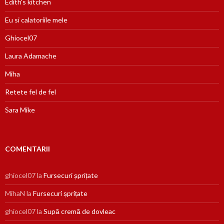
Edith's kitchen
Eu si calatoriile mele
Ghiocel07
Laura Adamache
Miha
Retete fel de fel
Sara Mike
COMENTARII
ghiocel07
la
Fursecuri șprițate
MihaN
la
Fursecuri șprițate
ghiocel07
la
Supă cremă de dovleac