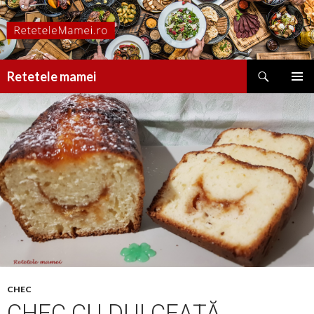
Caută
Retetele mamei
SARI
MENIU
LA
PRINCI
CONȚINUT
CHEC
CHEC CU DULCEAȚĂ