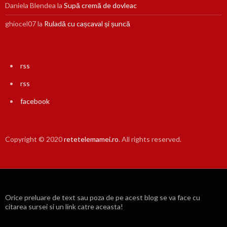
Daniela Blendea
la
Supă cremă de dovleac
ghiocel07
la
Ruladă cu cașcaval și șuncă
rss
rss
facebook
Copyright © 2020
retetelemamei.ro
. All rights reserved.
Orice preluare de text sau poza de pe acest blog se va face cu
citarea sursei si un link catre aceasta!