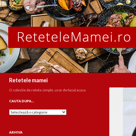
Caută
Retetele mamei
O colectie de retete simple, usor de facut acasa
CAUTA DUPA…
Cauta
dupa…
ARHIVA