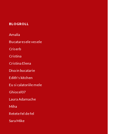
BLOGROLL
Amalia
Bucataresele vesele
Criserb
Cristina
Cristina Elena
Diva in bucatarie
Edith's kitchen
Eu si calatoriile mele
Ghiocel07
Laura Adamache
Miha
Retete fel de fel
Sara Mike