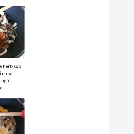
e fierb sub
ă nu se
daugă
e.