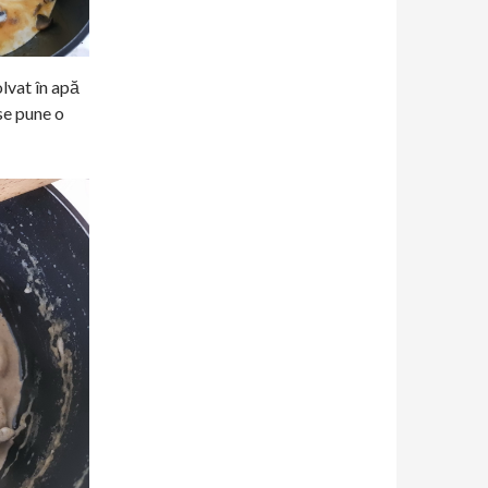
lvat în apă
 se pune o