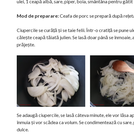
ulei, 1 ceapă albă, sare, piper, boia, smântâna pentru gătit
Mod de preparare:
Ceafa de porc se prepară după rețet
Ciupercile se curăță și se taie felii. Într-o cratiță se pune ule
călește ceapă tăiată julien. Se lasă doar până se înmoaie, a
prăjește.
Se adaugă ciupercile, se lasă câteva minute, ele vor lăsa ap
înmuia și vor scădea ca volum. Se condimentează cu sare, 
dulce.