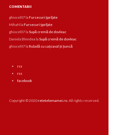
COMENTARII
ghiocel07
la
Fursecuri șprițate
MihaN
la
Fursecuri șprițate
ghiocel07
la
Supă cremă de dovleac
Daniela Blendea
la
Supă cremă de dovleac
ghiocel07
la
Ruladă cu cașcaval și șuncă
rss
rss
facebook
Copyright © 2020
retetelemamei.ro
. All rights reserved.