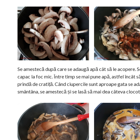
Se amestecă după care se adaugă apă cât să le acopere. S
capac la foc mic. Între timp se mai pune apă, astfel încât s
prindă de cratiță. Când ciupercile sunt aproape gata se a
smântâna, se amestecă și se lasă să mai dea câteva clocot