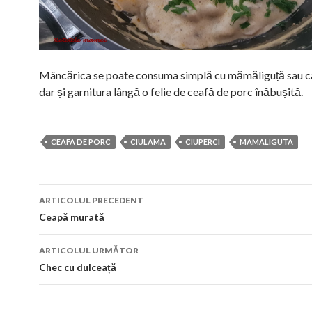
Mâncărica se poate consuma simplă cu mămăliguță sau ca
dar și garnitura lângă o felie de ceafă de porc înăbușită.
CEAFA DE PORC
CIULAMA
CIUPERCI
MAMALIGUTA
Navigare
ARTICOLUL PRECEDENT
în
Ceapă murată
articol
ARTICOLUL URMĂTOR
Chec cu dulceață