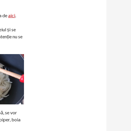
a de
aici
.
iul și se
tenție nu se
ă, se vor
piper, boia