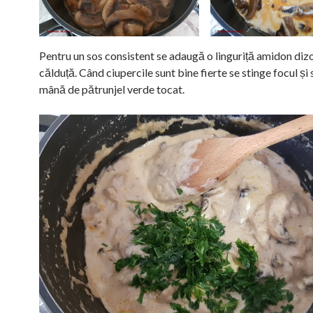
Pentru un sos consistent se adaugă o linguriță amidon dizo
călduță. Când ciupercile sunt bine fierte se stinge focul și
mână de pătrunjel verde tocat.