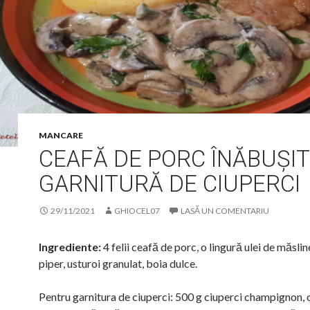
MANCARE
CEAFĂ DE PORC ÎNĂBUȘI
GARNITURĂ DE CIUPERCI
29/11/2021
GHIOCEL07
LASĂ UN COMENTARIU
Ingrediente:
4 felii ceafă de porc, o lingură ulei de măsline
piper, usturoi granulat, boia dulce.
Pentru garnitura de ciuperci: 500 g ciuperci champignon, o