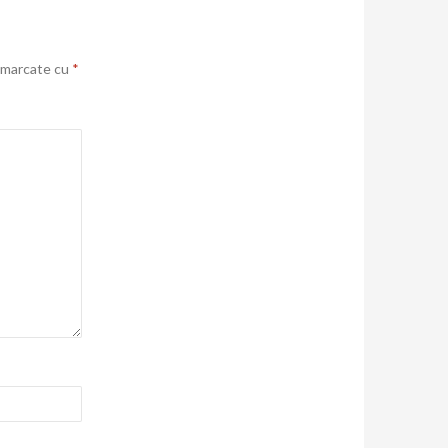
t marcate cu
*