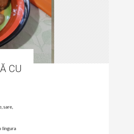
TĂ CU
, sare,
 lingura