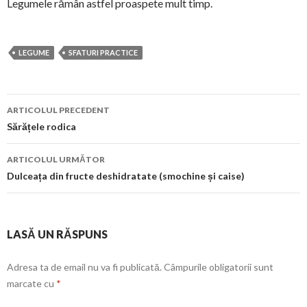
Legumele rămân astfel proaspete mult timp.
LEGUME
SFATURI PRACTICE
Navigare
ARTICOLUL PRECEDENT
în
Sărățele rodica
articol
ARTICOLUL URMĂTOR
Dulceața din fructe deshidratate (smochine și caise)
LASĂ UN RĂSPUNS
Adresa ta de email nu va fi publicată.
Câmpurile obligatorii sunt
marcate cu
*