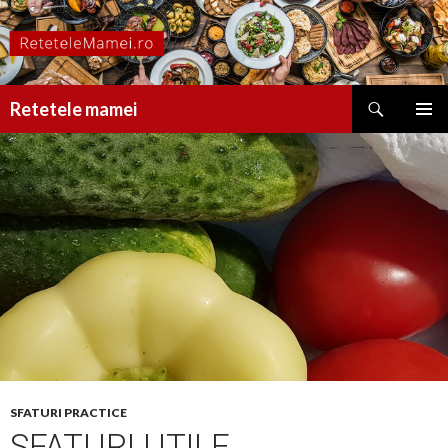
Caută
Retetele mamei
SARI
MENIU
LA
PRINCI
CONȚINUT
SFATURI PRACTICE
SFATURI UTILE