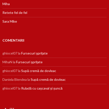
Miha
Retete fel de fel
Sara Mike
COMENTARII
ghiocel07
la
Fursecuri șprițate
MihaN
la
Fursecuri șprițate
ghiocel07
la
Supă cremă de dovleac
Daniela Blendea
la
Supă cremă de dovleac
ghiocel07
la
Ruladă cu cașcaval și șuncă
rss