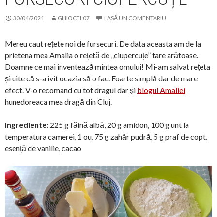
30/04/2021
GHIOCEL07
LASĂ UN COMENTARIU
Mereu caut rețete noi de fursecuri. De data aceasta am de la
prietena mea Amalia o rețetă de „ciupercuțe” tare arătoase.
Doamne ce mai inventează mintea omului! Mi-am salvat rețeta
și uite că s-a ivit ocazia să o fac. Foarte simplă dar de mare
efect. V-o recomand cu tot dragul dar și
blogul Amaliei
,
hunedoreaca mea dragă din Cluj.
Ingrediente:
225 g făină albă, 20 g amidon, 100 g unt la
temperatura camerei, 1 ou, 75 g zahăr pudră, 5 g praf de copt,
esență de vanilie, cacao