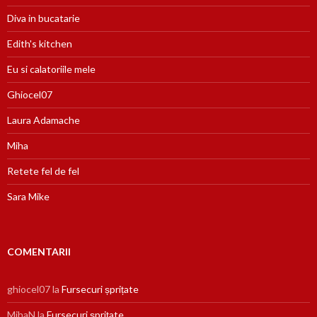
Diva in bucatarie
Edith's kitchen
Eu si calatoriile mele
Ghiocel07
Laura Adamache
Miha
Retete fel de fel
Sara Mike
COMENTARII
ghiocel07
la
Fursecuri șprițate
MihaN
la
Fursecuri șprițate