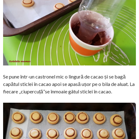
Se pune într-un castronel mic o lingură de cacao și se bagă
capătul sticlei în cacao apoi se apasă ușor pe o bila de aluat. La
fiecare „ciupercuță”se înmoaie gâtul sticlei în cacao.