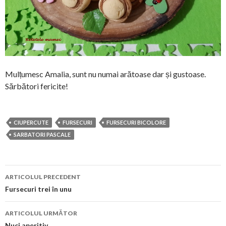
Mulțumesc Amalia, sunt nu numai arătoase dar și gustoase.
Sărbători fericite!
CIUPERCUTE
FURSECURI
FURSECURI BICOLORE
SARBATORI PASCALE
Navigare
ARTICOLUL PRECEDENT
în
Fursecuri trei în unu
articol
ARTICOLUL URMĂTOR
Nuci aperitiv