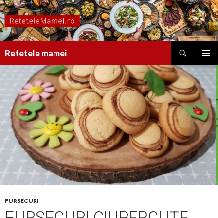
Caută
Retetele mamei
SARI
MENIU
LA
PRINCI
CONȚINUT
FURSECURI
FURSECURI CIUPERCUȚE