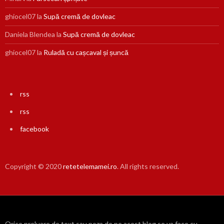
ghiocel07
la
Supă cremă de dovleac
Daniela Blendea
la
Supă cremă de dovleac
ghiocel07
la
Ruladă cu cașcaval și șuncă
rss
rss
facebook
Copyright © 2020
retetelemamei.ro
. All rights reserved.
Orice preluare de text sau poza de pe acest blog se va face cu