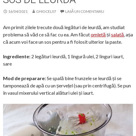
16/04/2021
GHIOCEL07
LASĂ UN COMENTARIU
Am primit zilele trecute două legături de leurdă, am studiat
problema să văd ce să fac cu ea. Am făcut
omletă
și
salată
, așa
că acum voi face un sos pentru a fi folosit ulterior la paste.
Ingrediente:
2 legături leurdă, 1 lingură ulei, 2 linguri iaurt,
sare
Mod de preparare:
Se spală bine frunzele se leurdă și se
tamponează de apă cu un șervețel (sau prin centrifugă). Se pun
în vasul mixerului vertical alături ulei și iaurt.