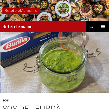
Caută
Retetele mamei
SARI
MENIU
LA
PRINCI
CONȚINUT
SOS
SOS DE LEURDĂ