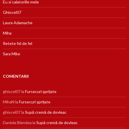
Eu si calatoriile mele
Ghiocel07
Laura Adamache
Miha
Retete fel de fel
Sara Mike
COMENTARII
ghiocel07
la
Fursecuri șprițate
MihaN
la
Fursecuri șprițate
ghiocel07
la
Supă cremă de dovleac
Daniela Blendea
la
Supă cremă de dovleac