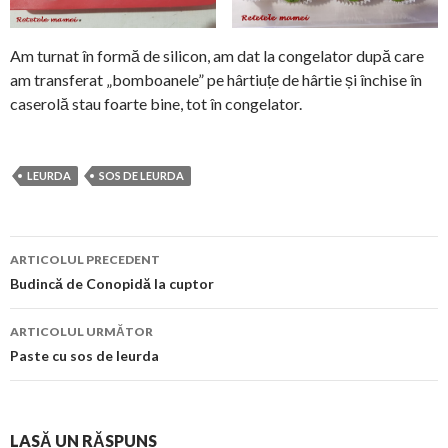
Am turnat în formă de silicon, am dat la congelator după care
am transferat „bomboanele” pe hârtiuțe de hârtie și închise în
caserolă stau foarte bine, tot în congelator.
LEURDA
SOS DE LEURDA
Navigare
ARTICOLUL PRECEDENT
în
Budincă de Conopidă la cuptor
articol
ARTICOLUL URMĂTOR
Paste cu sos de leurda
LASĂ UN RĂSPUNS