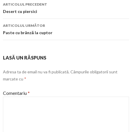
Navigare
ARTICOLUL PRECEDENT
în
Desert cu piersici
articol
ARTICOLUL URMĂTOR
Paste cu brânză la cuptor
LASĂ UN RĂSPUNS
Adresa ta de email nu va fi publicată.
Câmpurile obligatorii sunt
marcate cu
*
Comentariu
*