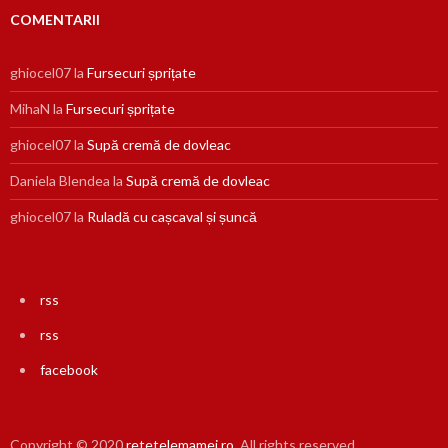
COMENTARII
ghiocel07
la
Fursecuri șprițate
MihaN
la
Fursecuri șprițate
ghiocel07
la
Supă cremă de dovleac
Daniela Blendea
la
Supă cremă de dovleac
ghiocel07
la
Ruladă cu cașcaval și șuncă
rss
rss
facebook
Copyright © 2020
retetelemamei.ro
. All rights reserved.