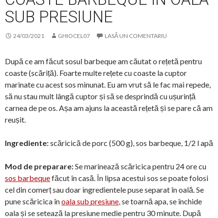
SUB PRESIUNE
24/03/2021
GHIOCEL07
LASĂ UN COMENTARIU
După ce am făcut sosul barbeque am căutat o rețetă pentru
coaste (scăriță). Foarte multe rețete cu coaste la cuptor
marinate cu acest sos minunat. Eu am vrut să le fac mai repede,
să nu stau mult lângă cuptor și să se desprindă cu ușurință
carnea de pe os. Așa am ajuns la această rețetă și se pare că am
reușit.
Ingrediente:
scăricică de porc (500 g), sos barbeque, 1/2 l apă
Mod de preparare:
Se marinează scăricica pentru 24 ore cu
sos barbeque
făcut în casă. În lipsa acestui sos se poate folosi
cel din comerț sau doar ingredientele puse separat în oală. Se
pune scăricica în
oala sub presiune
, se toarnă apa, se închide
oala și se setează la presiune medie pentru 30 minute. După