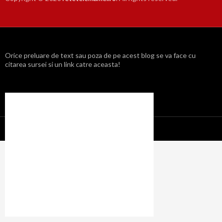
Orice preluare de text sau poza de pe acest blog se va face cu
citarea sursei si un link catre aceasta!
Propulsat cu mândrie de WordPress