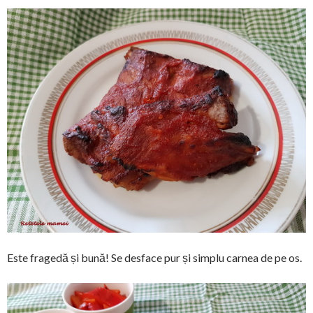
Este fragedă și bună! Se desface pur și simplu carnea de pe os.