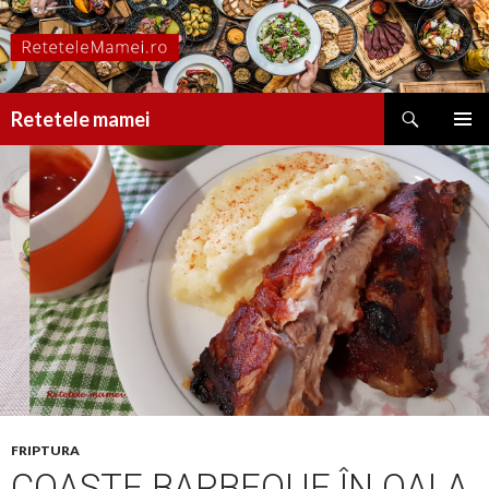
Caută
Retetele mamei
SARI
MENIU
LA
PRINCI
CONȚINUT
FRIPTURA
COASTE BARBEQUE ÎN OALA