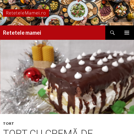
Caută
Retetele mamei
SARI
MENIU
LA
PRINCI
CONȚINUT
TORT
TORT CU CREMĂ DE