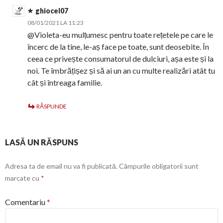
ghiocel07
08/01/2021 LA 11:23
@Violeta-eu mulțumesc pentru toate rețetele pe care le
încerc de la tine, le-aș face pe toate, sunt deosebite. În
ceea ce privește consumatorul de dulciuri, așa este și la
noi. Te îmbrățișez și să ai un an cu multe realizări atât tu
cât și întreaga familie.
RĂSPUNDE
LASĂ UN RĂSPUNS
Adresa ta de email nu va fi publicată.
Câmpurile obligatorii sunt
marcate cu
*
Comentariu
*