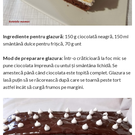
Ingrediente pentru glazură:
150 g ciocolată neagră, 150 ml
smântână dulce pentru frișcă, 70 g unt
Mod de preparare glazura:
Într-o crăticioară la foc mic se
pune ciocolata împreună cu untul și smântâna lichidă. Se
amestecă până când ciocolata este topită complet. Glazura se
lasă puțin să se răcorească după care se toarnă peste tort
astfel încât să curgă frumos pe margini.