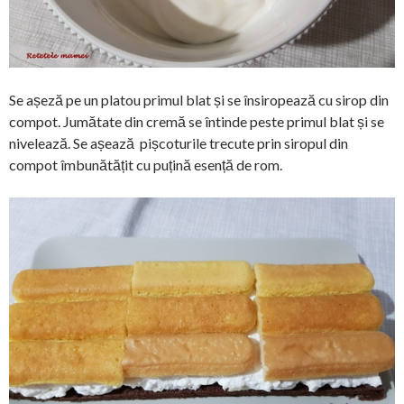
Se așeză pe un platou primul blat și se însiropează cu sirop din
compot. Jumătate din cremă se întinde peste primul blat și se
nivelează. Se așează pișcoturile trecute prin siropul din
compot îmbunătățit cu puțină esență de rom.