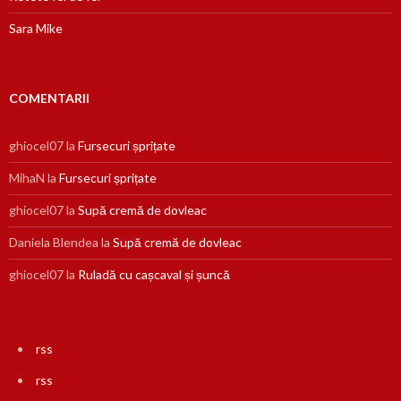
Sara Mike
COMENTARII
ghiocel07
la
Fursecuri șprițate
MihaN
la
Fursecuri șprițate
ghiocel07
la
Supă cremă de dovleac
Daniela Blendea
la
Supă cremă de dovleac
ghiocel07
la
Ruladă cu cașcaval și șuncă
rss
rss