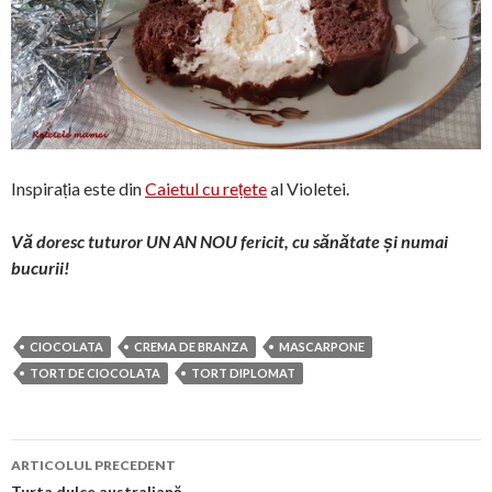
Inspirația este din
Caietul cu rețete
al Violetei.
Vă doresc tuturor UN AN NOU fericit, cu sănătate și numai
bucurii!
CIOCOLATA
CREMA DE BRANZA
MASCARPONE
TORT DE CIOCOLATA
TORT DIPLOMAT
Navigare
ARTICOLUL PRECEDENT
Turta dulce australiană