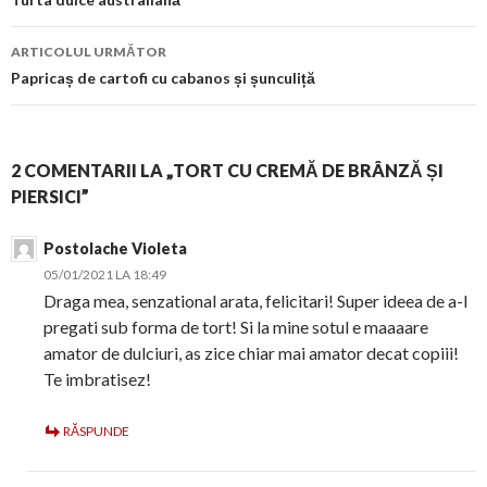
în
articol
ARTICOLUL URMĂTOR
Papricaș de cartofi cu cabanos și șunculiță
2 COMENTARII LA „TORT CU CREMĂ DE BRÂNZĂ ȘI
PIERSICI”
Postolache Violeta
05/01/2021 LA 18:49
Draga mea, senzational arata, felicitari! Super ideea de a-l
pregati sub forma de tort! Si la mine sotul e maaaare
amator de dulciuri, as zice chiar mai amator decat copiii!
Te imbratisez!
RĂSPUNDE