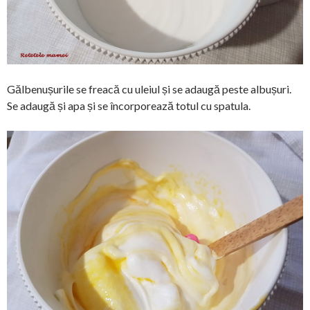
Gălbenușurile se freacă cu uleiul și se adaugă peste albușuri.
Se adaugă și apa și se încorporează totul cu spatula.