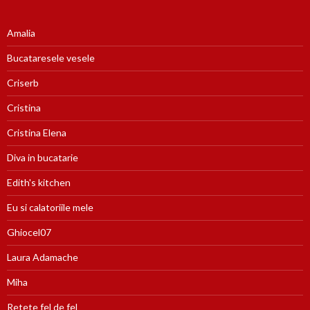
Amalia
Bucataresele vesele
Criserb
Cristina
Cristina Elena
Diva in bucatarie
Edith's kitchen
Eu si calatoriile mele
Ghiocel07
Laura Adamache
Miha
Retete fel de fel