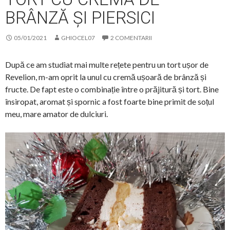
BRÂNZĂ ȘI PIERSICI
05/01/2021
GHIOCEL07
2 COMENTARII
După ce am studiat mai multe rețete pentru un tort ușor de
Revelion, m-am oprit la unul cu cremă ușoară de brânză și
fructe. De fapt este o combinație între o prăjitură și tort. Bine
însiropat, aromat și spornic a fost foarte bine primit de soțul
meu, mare amator de dulciuri.