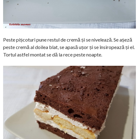
Peste pișcoturi pune restul de cremă și se nivelează. Se așeză
peste cremă al doilea blat, se apasă ușor și se însiropează și el.
Tortul astfel montat se dă la rece peste noapte.