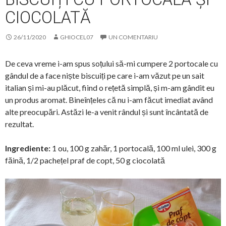
CIOCOLATĂ
26/11/2020
GHIOCEL07
UN COMENTARIU
De ceva vreme i-am spus soțului să-mi cumpere 2 portocale cu
gândul de a face niște biscuiți pe care i-am văzut pe un sait
italian și mi-au plăcut, fiind o rețetă simplă, și m-am gândit eu
un produs aromat. Bineînțeles că nu i-am făcut imediat având
alte preocupări. Astăzi le-a venit rândul și sunt încântată de
rezultat.
Ingrediente:
1 ou, 100 g zahăr, 1 portocală, 100 ml ulei, 300 g
făină, 1/2 pachețel praf de copt, 50 g ciocolată