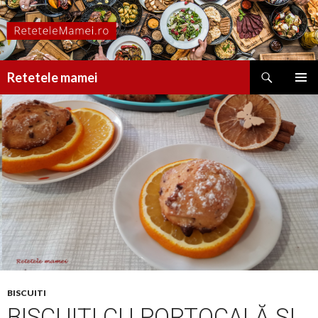
Caută
Retetele mamei
SARI
MENIU
LA
PRINCI
CONȚINUT
BISCUITI
BISCUIȚI CU PORTOCALĂ ȘI