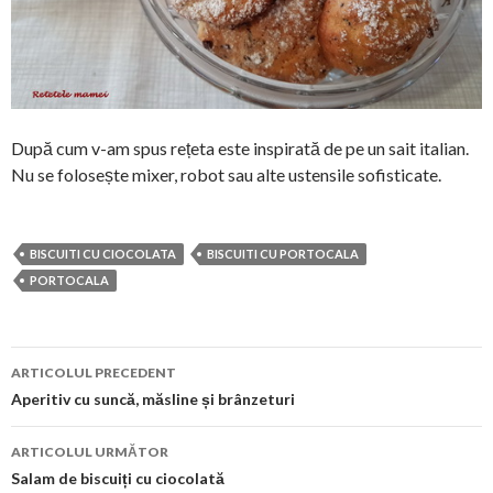
După cum v-am spus rețeta este inspirată de pe un sait italian.
Nu se folosește mixer, robot sau alte ustensile sofisticate.
BISCUITI CU CIOCOLATA
BISCUITI CU PORTOCALA
PORTOCALA
Navigare
ARTICOLUL PRECEDENT
în
Aperitiv cu suncă, măsline și brânzeturi
articol
ARTICOLUL URMĂTOR
Salam de biscuiți cu ciocolată