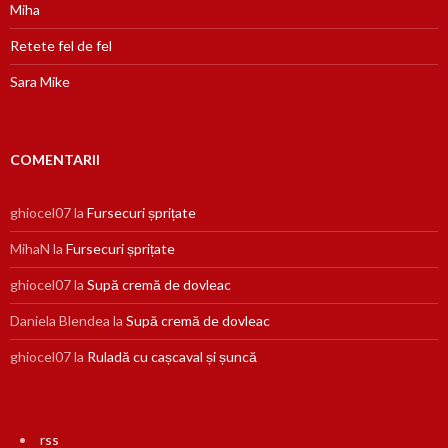
Miha
Retete fel de fel
Sara Mike
COMENTARII
ghiocel07
la
Fursecuri șprițate
MihaN
la
Fursecuri șprițate
ghiocel07
la
Supă cremă de dovleac
Daniela Blendea
la
Supă cremă de dovleac
ghiocel07
la
Ruladă cu cașcaval și șuncă
rss