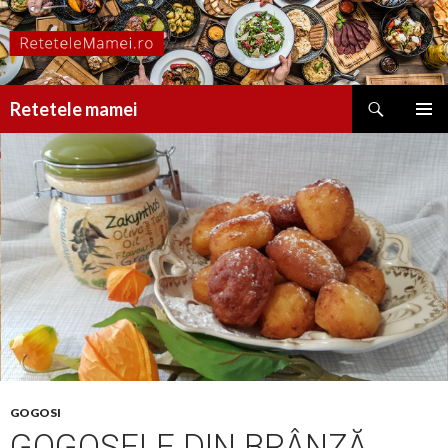
Caută
Retetele mamei
SARI
MENIU
LA
PRINCI
CONȚINUT
GOGOSI
GOGOȘELE DIN BRÂNZĂ