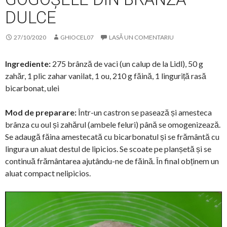
DULCE
27/10/2020
GHIOCEL07
LASĂ UN COMENTARIU
Ingrediente:
275 brânză de vaci (un calup de la Lidl), 50 g
zahăr, 1 plic zahar vanilat, 1 ou, 210 g făină, 1 linguriță rasă
bicarbonat, ulei
Mod de preparare:
Într-un castron se pasează și amesteca
brânza cu oul și zahărul (ambele feluri) până se omogenizează.
Se adaugă făina amestecată cu bicarbonatul și se frământă cu
lingura un aluat destul de lipicios. Se scoate pe planșetă și se
continuă frământarea ajutându-ne de făină. În final obținem un
aluat compact nelipicios.