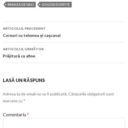
BRANZA DE VACI
GOGOSI DOSPITE
Navigare
ARTICOLUL PRECEDENT
în
Cornuri cu telemea și cașcaval
articol
ARTICOLUL URMĂTOR
Prăjitură cu afine
LASĂ UN RĂSPUNS
Adresa ta de email nu va fi publicată.
Câmpurile obligatorii sunt
marcate cu
*
Comentariu
*