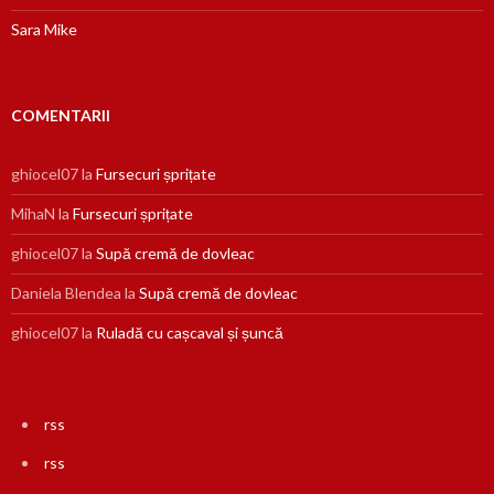
Sara Mike
COMENTARII
ghiocel07
la
Fursecuri șprițate
MihaN
la
Fursecuri șprițate
ghiocel07
la
Supă cremă de dovleac
Daniela Blendea
la
Supă cremă de dovleac
ghiocel07
la
Ruladă cu cașcaval și șuncă
rss
rss