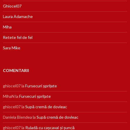
Ghiocel07
Laura Adamache
Miha
Retete fel de fel
Sara Mike
COMENTARII
ghiocel07
la
Fursecuri șprițate
MihaN
la
Fursecuri șprițate
ghiocel07
la
Supă cremă de dovleac
Daniela Blendea
la
Supă cremă de dovleac
ghiocel07
la
Ruladă cu cașcaval și șuncă