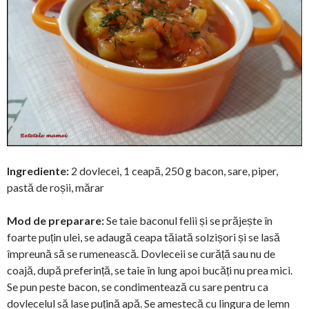
Ingrediente:
2 dovlecei, 1 ceapă, 250 g bacon, sare, piper,
pastă de roșii, mărar
Mod de preparare:
Se taie baconul felii și se prăjește în
foarte puțin ulei, se adaugă ceapa tăiată solzișori și se lasă
împreună să se rumenească. Dovleceii se curăță sau nu de
coajă, după preferință, se taie în lung apoi bucăți nu prea mici.
Se pun peste bacon, se condimentează cu sare pentru ca
dovlecelul să lase puțină apă. Se amestecă cu lingura de lemn