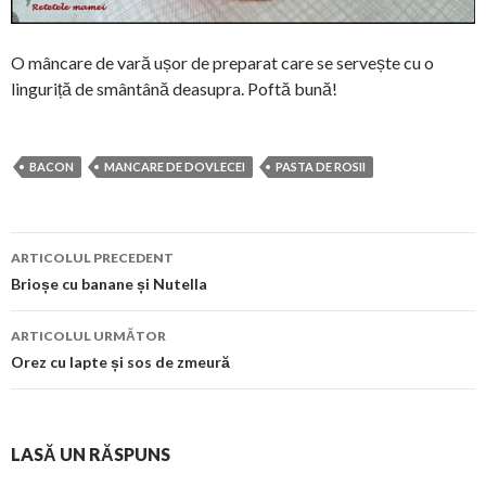
O mâncare de vară ușor de preparat care se servește cu o
linguriță de smântână deasupra. Poftă bună!
BACON
MANCARE DE DOVLECEI
PASTA DE ROSII
Navigare
ARTICOLUL PRECEDENT
în
Brioșe cu banane și Nutella
articol
ARTICOLUL URMĂTOR
Orez cu lapte și sos de zmeură
LASĂ UN RĂSPUNS