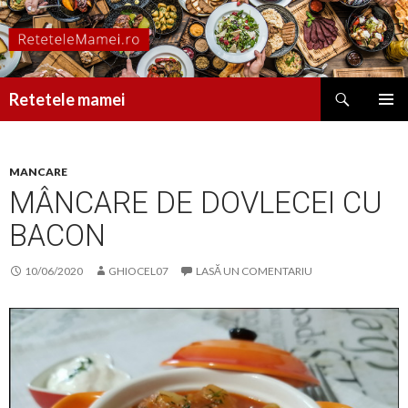
Caută
Retetele mamei
SARI
MENIU
LA
PRINCI
CONȚINUT
MANCARE
MÂNCARE DE DOVLECEI CU
BACON
10/06/2020
GHIOCEL07
LASĂ UN COMENTARIU