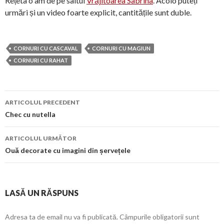
Rețeta o am de pe saitul
Vrăjitoarea Sabrina
. Acolo puteți
urmări și un video foarte explicit, cantitățile sunt duble.
CORNURI CU CASCAVAL
CORNURI CU MAGIUN
CORNURI CU RAHAT
Navigare
ARTICOLUL PRECEDENT
în
Chec cu nutella
articol
ARTICOLUL URMĂTOR
Ouă decorate cu imagini din șervețele
LASĂ UN RĂSPUNS
Adresa ta de email nu va fi publicată.
Câmpurile obligatorii sunt