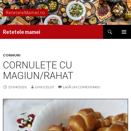
Caută
Retetele mamei
SARI
MENIU
LA
PRINCI
CONȚINUT
CORNURI
CORNULEȚE CU
MAGIUN/RAHAT
15/04/2020
GHIOCEL07
LASĂ UN COMENTARIU