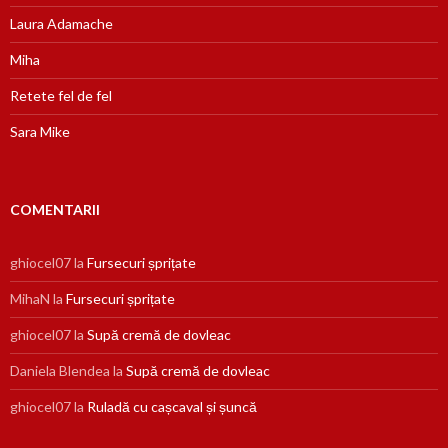
Laura Adamache
Miha
Retete fel de fel
Sara Mike
COMENTARII
ghiocel07
la
Fursecuri șprițate
MihaN
la
Fursecuri șprițate
ghiocel07
la
Supă cremă de dovleac
Daniela Blendea
la
Supă cremă de dovleac
ghiocel07
la
Ruladă cu cașcaval și șuncă