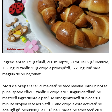
Ingrediente:
375 g făină, 200 ml lapte, 50 ml ulei, 2 gălbenușe,
1,5 linguri zahăr, 13 g drojdie proaspătă, 1/2 linguriță sare,
magiun de prune/rahat
Mod de preparare:
Prima dată se face maiaua. Într-un bol se
pune laptele călduț, zahărul, drojdia și 3 linguri de făină. Se
mestecă ingredientele până se omogenizează și în cca 10
minute drojdia este activată. Când drojdia este activată se
adaugă gălbenușele, uleiul, făina și sarea. Se amestecă cu o