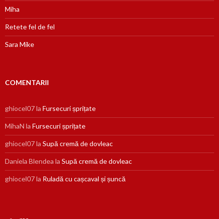
Miha
Retete fel de fel
Sara Mike
COMENTARII
ghiocel07
la
Fursecuri șprițate
MihaN
la
Fursecuri șprițate
ghiocel07
la
Supă cremă de dovleac
Daniela Blendea
la
Supă cremă de dovleac
ghiocel07
la
Ruladă cu cașcaval și șuncă