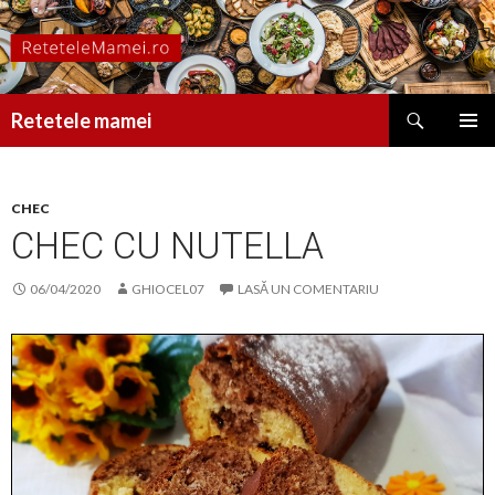
Caută
Retetele mamei
SARI
MENIU
LA
PRINCI
CONȚINUT
CHEC
CHEC CU NUTELLA
06/04/2020
GHIOCEL07
LASĂ UN COMENTARIU