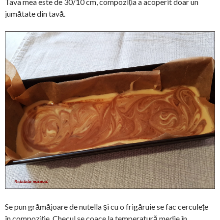
Tava mea este de 30/10 cm, compoziția a acoperit doar un
jumătate din tavă.
Se pun grămăjoare de nutella și cu o frigăruie se fac cerculețe
în compoziție. Checul se coace la temperatură medie în