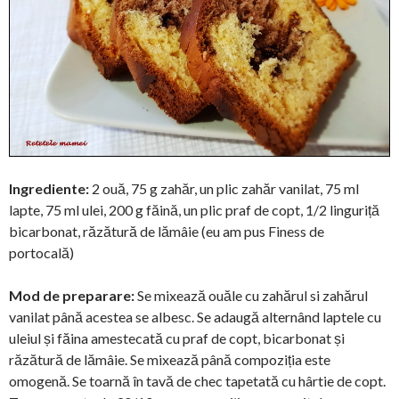
Ingrediente:
2 ouă, 75 g zahăr, un plic zahăr vanilat, 75 ml
lapte, 75 ml ulei, 200 g făină, un plic praf de copt, 1/2 linguriță
bicarbonat, răzătură de lămâie (eu am pus Finess de
portocală)
Mod de preparare:
Se mixează ouăle cu zahărul si zahărul
vanilat până acestea se albesc. Se adaugă alternând laptele cu
uleiul și făina amestecată cu praf de copt, bicarbonat și
răzătură de lămâie. Se mixează până compoziția este
omogenă. Se toarnă în tavă de chec tapetată cu hârtie de copt.