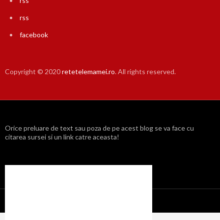
rss
rss
facebook
Copyright © 2020
retetelemamei.ro
. All rights reserved.
Orice preluare de text sau poza de pe acest blog se va face cu
citarea sursei si un link catre aceasta!
Propulsat cu mândrie de WordPress