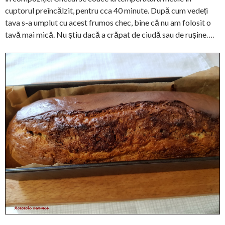
cuptorul preîncălzit, pentru cca 40 minute. După cum vedeți
tava s-a umplut cu acest frumos chec, bine că nu am folosit o
tavă mai mică. Nu știu dacă a crăpat de ciudă sau de rușine….