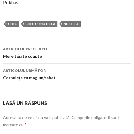
Pokhas.
CHEC
CHEC CU NUTELLA
NUTELLA
Navigare
ARTICOLUL PRECEDENT
în
Mere tăiate coapte
articol
ARTICOLUL URMĂTOR
Cornulețe cu magiun/rahat
LASĂ UN RĂSPUNS
Adresa ta de email nu va fi publicată.
Câmpurile obligatorii sunt
marcate cu
*