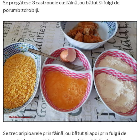
Se pregătesc 3 castronele cu: făină, ou bătut și fulgi de
porumb zdrobiți.
Se trec aripioarele prin făină, ou bătut și apoi prin fulgii de