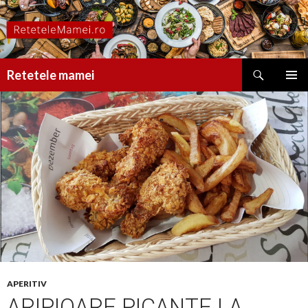
Caută
Retetele mamei
SARI
MENIU
LA
PRINCI
CONȚINUT
APERITIV
ARIPIOARE PICANTE LA