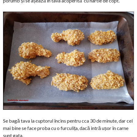
porumb și se așează în tava acoperită cu hârtie de copt.
Se bagă tava la cuptorul încins pentru cca 30 de minute, dar cel
mai bine se face proba cu o furculița, dacă intră ușor în carne
sunt gata.