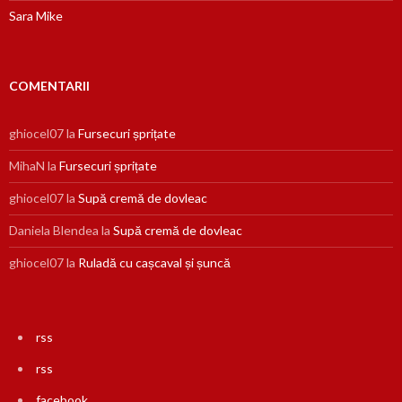
Sara Mike
COMENTARII
ghiocel07
la
Fursecuri șprițate
MihaN
la
Fursecuri șprițate
ghiocel07
la
Supă cremă de dovleac
Daniela Blendea
la
Supă cremă de dovleac
ghiocel07
la
Ruladă cu cașcaval și șuncă
rss
rss
facebook