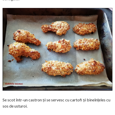
Se scot într-un castron și se servesc cu cartofi și bineînțeles cu
sos de usturoi.