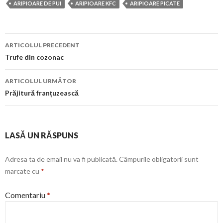
ARIPIOARE DE PUI
ARIPIOARE KFC
ARIPIOARE PICATE
Navigare
ARTICOLUL PRECEDENT
în
Trufe din cozonac
articol
ARTICOLUL URMĂTOR
Prăjitură franțuzească
LASĂ UN RĂSPUNS
Adresa ta de email nu va fi publicată.
Câmpurile obligatorii sunt
marcate cu
*
Comentariu
*