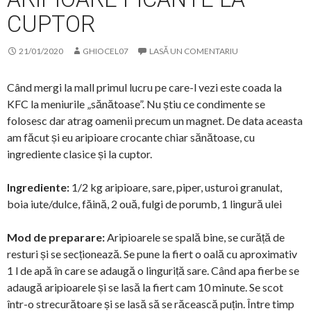
CUPTOR
21/01/2020
GHIOCEL07
LASĂ UN COMENTARIU
Când mergi la mall primul lucru pe care-l vezi este coada la
KFC la meniurile „sănătoase”. Nu știu ce condimente se
folosesc dar atrag oamenii precum un magnet. De data aceasta
am făcut și eu aripioare crocante chiar sănătoase, cu
ingrediente clasice și la cuptor.
Ingrediente:
1/2 kg aripioare, sare, piper, usturoi granulat,
boia iute/dulce, făină, 2 ouă, fulgi de porumb, 1 lingură ulei
Mod de preparare:
Aripioarele se spală bine, se curăță de
resturi și se secționează. Se pune la fiert o oală cu aproximativ
1 l de apă în care se adaugă o linguriță sare. Când apa fierbe se
adaugă aripioarele și se lasă la fiert cam 10 minute. Se scot
într-o strecurătoare și se lasă să se răcească puțin. Între timp