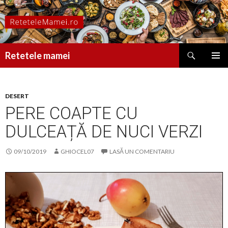
Caută
Retetele mamei
SARI
MENIU
LA
PRINCI
CONȚINUT
DESERT
PERE COAPTE CU
DULCEAȚĂ DE NUCI VERZI
09/10/2019
GHIOCEL07
LASĂ UN COMENTARIU