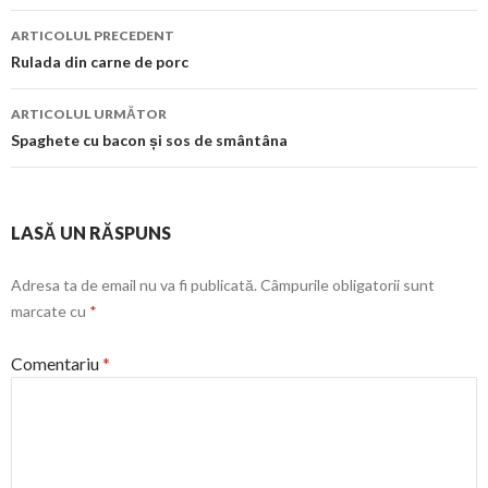
Navigare
ARTICOLUL PRECEDENT
în
Rulada din carne de porc
articol
ARTICOLUL URMĂTOR
Spaghete cu bacon și sos de smântâna
LASĂ UN RĂSPUNS
Adresa ta de email nu va fi publicată.
Câmpurile obligatorii sunt
marcate cu
*
Comentariu
*