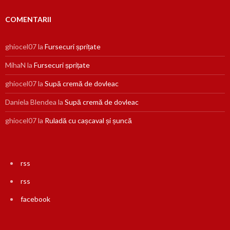
COMENTARII
ghiocel07
la
Fursecuri șprițate
MihaN
la
Fursecuri șprițate
ghiocel07
la
Supă cremă de dovleac
Daniela Blendea
la
Supă cremă de dovleac
ghiocel07
la
Ruladă cu cașcaval și șuncă
rss
rss
facebook