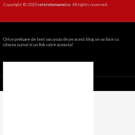
Copyright © 2020
retetelemamei.ro
. All rights reserved.
Orice preluare de text sau poza de pe acest blog se va face cu
citarea sursei si un link catre aceasta!
Propulsat cu mândrie de WordPress