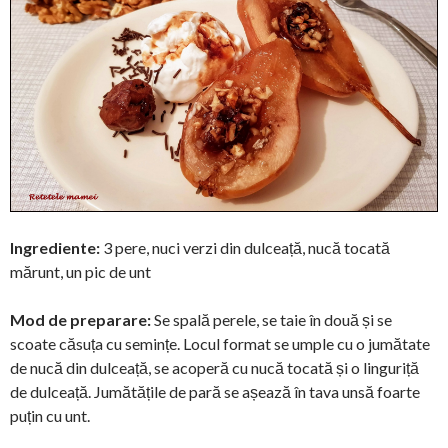
Ingrediente:
3 pere, nuci verzi din dulceață, nucă tocată
mărunt, un pic de unt
Mod de preparare:
Se spală perele, se taie în două și se
scoate căsuța cu semințe. Locul format se umple cu o jumătate
de nucă din dulceață, se acoperă cu nucă tocată și o linguriță
de dulceață. Jumătățile de pară se așează în tava unsă foarte
puțin cu unt.