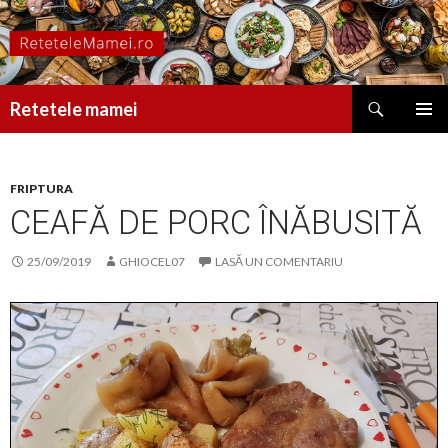
Caută
Retetele mamei
SARI
MENIU
LA
PRINCI
CONȚINUT
FRIPTURA
CEAFĂ DE PORC ÎNĂBUSITĂ
25/09/2019
GHIOCEL07
LASĂ UN COMENTARIU