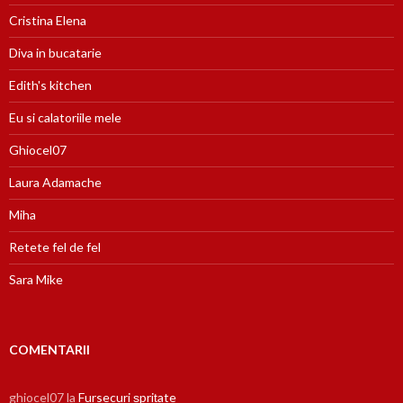
Cristina Elena
Diva in bucatarie
Edith's kitchen
Eu si calatoriile mele
Ghiocel07
Laura Adamache
Miha
Retete fel de fel
Sara Mike
COMENTARII
ghiocel07
la
Fursecuri șprițate