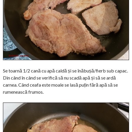
Se toarnă 1/2 cană cu apă caldă și se înăbușă/fierb sub capac.
Din când în când se verifică să nu scadă apă și să se ardă
carnea. Când ceafa este moale se lasă puțin fără apă să se
rumenească frumos.