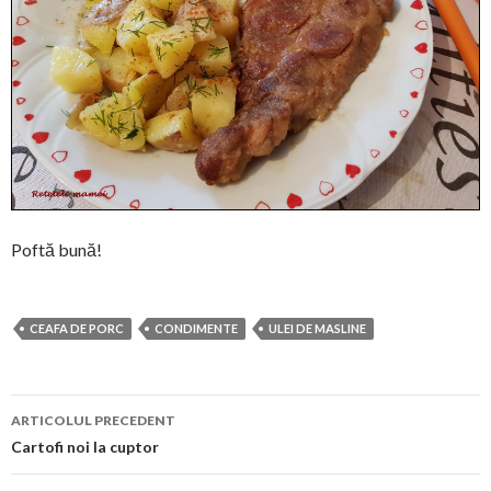
Poftă bună!
CEAFA DE PORC
CONDIMENTE
ULEI DE MASLINE
Navigare
ARTICOLUL PRECEDENT
în
Cartofi noi la cuptor
articol