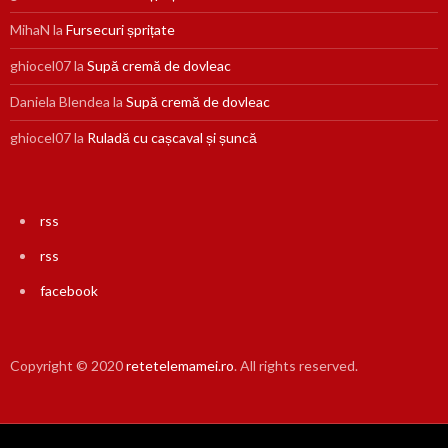
MihaN
la
Fursecuri șprițate
ghiocel07
la
Supă cremă de dovleac
Daniela Blendea
la
Supă cremă de dovleac
ghiocel07
la
Ruladă cu cașcaval și șuncă
rss
rss
facebook
Copyright © 2020
retetelemamei.ro
. All rights reserved.