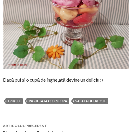
Dacă pui și o cupă de înghețată devine un deliciu :)
FRUCTE
INGHETATA CU ZMEURA
SALATA DE FRUCTE
Navigare
ARTICOLUL PRECEDENT