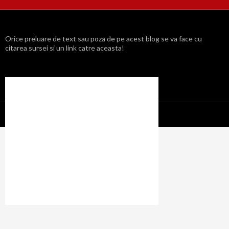
Orice preluare de text sau poza de pe acest blog se va face cu
citarea sursei si un link catre aceasta!
Propulsat cu mândrie de WordPress