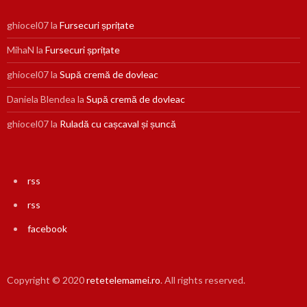
ghiocel07
la
Fursecuri șprițate
MihaN
la
Fursecuri șprițate
ghiocel07
la
Supă cremă de dovleac
Daniela Blendea
la
Supă cremă de dovleac
ghiocel07
la
Ruladă cu cașcaval și șuncă
rss
rss
facebook
Copyright © 2020
retetelemamei.ro
. All rights reserved.