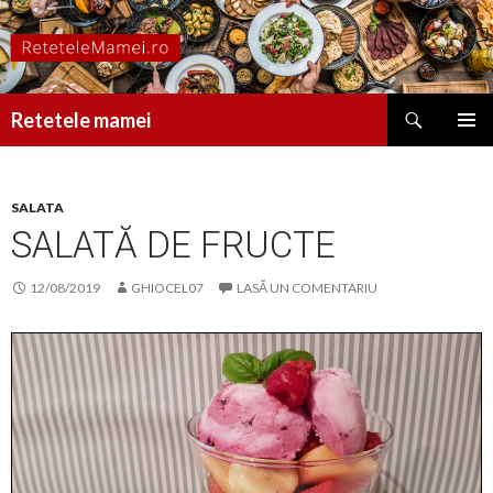
Caută
Retetele mamei
SARI
MENIU
LA
PRINCI
CONȚINUT
SALATA
SALATĂ DE FRUCTE
12/08/2019
GHIOCEL07
LASĂ UN COMENTARIU