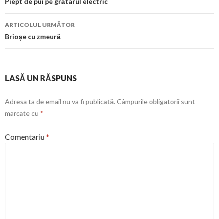
în
Piept de pui pe grătarul electric
articol
ARTICOLUL URMĂTOR
Brioșe cu zmeură
LASĂ UN RĂSPUNS
Adresa ta de email nu va fi publicată.
Câmpurile obligatorii sunt
marcate cu
*
Comentariu
*