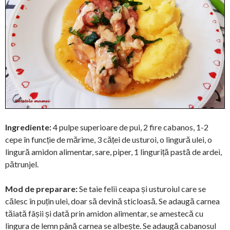
Ingrediente:
4 pulpe superioare de pui, 2 fire cabanos, 1-2
cepe în funcție de mărime, 3 căței de usturoi, o lingură ulei, o
lingură amidon alimentar, sare, piper, 1 linguriță pastă de ardei,
pătrunjel.
Mod de preparare:
Se taie felii ceapa și usturoiul care se
călesc în puțin ulei, doar să devină sticloasă. Se adaugă carnea
tăiată fâșii și dată prin amidon alimentar, se amestecă cu
lingura de lemn până carnea se albește. Se adaugă cabanosul