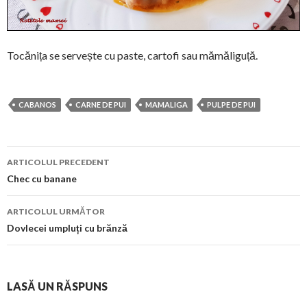
Tocănița se servește cu paste, cartofi sau mămăliguță.
CABANOS
CARNE DE PUI
MAMALIGA
PULPE DE PUI
Navigare
ARTICOLUL PRECEDENT
în
Chec cu banane
articol
ARTICOLUL URMĂTOR
Dovlecei umpluți cu brănză
LASĂ UN RĂSPUNS