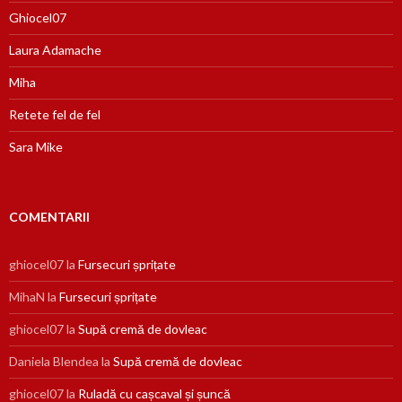
Ghiocel07
Laura Adamache
Miha
Retete fel de fel
Sara Mike
COMENTARII
ghiocel07
la
Fursecuri șprițate
MihaN
la
Fursecuri șprițate
ghiocel07
la
Supă cremă de dovleac
Daniela Blendea
la
Supă cremă de dovleac
ghiocel07
la
Ruladă cu cașcaval și șuncă