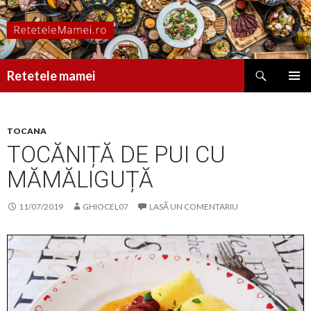
Caută
Retetele mamei
SARI
MENIU
LA
PRINCI
CONȚINUT
TOCANA
TOCĂNIȚĂ DE PUI CU
MĂMĂLIGUȚĂ
11/07/2019
GHIOCEL07
LASĂ UN COMENTARIU