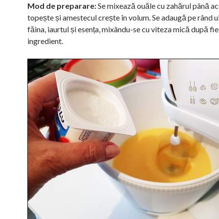
Mod de preparare:
Se mixează ouăle cu zahărul până ac
topește și amestecul crește în volum. Se adaugă pe rând ul
făina, iaurtul și esența, mixându-se cu viteza mică după fi
ingredient.