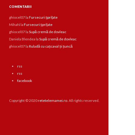
COMENTARII
ghiocel07
la
Fursecuri șprițate
MihaN
la
Fursecuri șprițate
ghiocel07
la
Supă cremă de dovleac
Daniela Blendea
la
Supă cremă de dovleac
ghiocel07
la
Ruladă cu cașcaval și șuncă
rss
rss
facebook
Copyright © 2020
retetelemamei.ro
. All rights reserved.