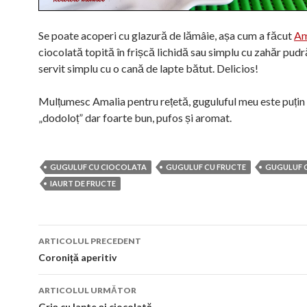
Se poate acoperi cu glazură de lămâie, așa cum a făcut
Am
ciocolată topită în frișcă lichidă sau simplu cu zahăr pudr
servit simplu cu o cană de lapte bătut. Delicios!
Mulțumesc Amalia pentru rețetă, guguluful meu este puțin
„dodoloț” dar foarte bun, pufos și aromat.
GUGULUF CU CIOCOLATA
GUGULUF CU FRUCTE
GUGULUF 
IAURT DE FRUCTE
Navigare
ARTICOLUL PRECEDENT
în
Coroniță aperitiv
articol
ARTICOLUL URMĂTOR
Griș cu lapte și ciocolată