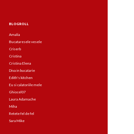
BLOGROLL
Amalia
Bucataresele vesele
Criserb
Cristina
Cristina Elena
Diva in bucatarie
Edith's kitchen
Eu si calatoriile mele
Ghiocel07
Laura Adamache
Miha
Retete fel de fel
Sara Mike