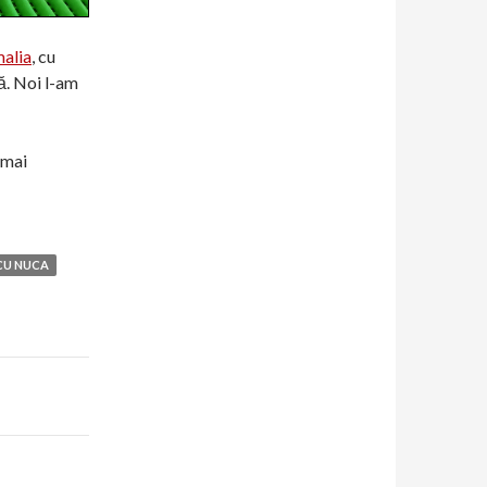
alia
, cu
ă. Noi l-am
 mai
CU NUCA