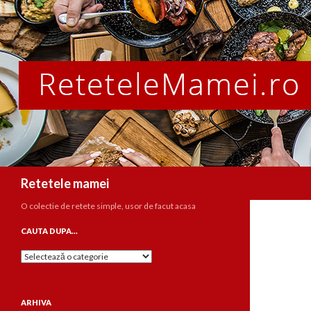
Caută
Retetele mamei
O colectie de retete simple, usor de facut acasa
CAUTA DUPA…
Cauta
dupa…
ARHIVA