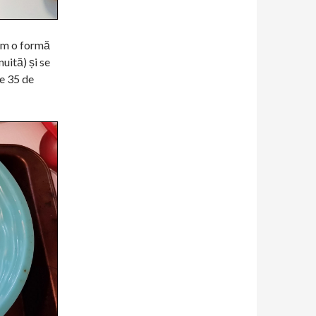
 am o formă
uită) și se
e 35 de