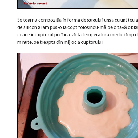
Se toarnă compoziția în forma de guguluf unsa cu unt (eu
de silicon și am pus-o la copt folosindu-mă de o tavă obișn
coace în cuptorul preîncălzit la temperatură medie timp d
minute, pe treapta din mijloc a cuptorului.