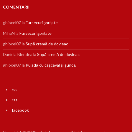
COMENTARII
ghiocel07
la
Fursecuri șprițate
MihaN
la
Fursecuri șprițate
ghiocel07
la
Supă cremă de dovleac
Daniela Blendea
la
Supă cremă de dovleac
ghiocel07
la
Ruladă cu cașcaval și șuncă
rss
rss
facebook