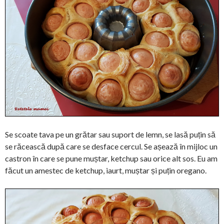
Se scoate tava pe un grătar sau suport de lemn, se lasă puțin să
se răcească după care se desface cercul. Se așează în mijloc un
castron în care se pune muștar, ketchup sau orice alt sos. Eu am
făcut un amestec de ketchup, iaurt, muștar și puțin oregano.