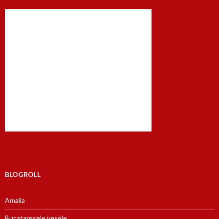
BLOGROLL
Amalia
Bucataresele vesele