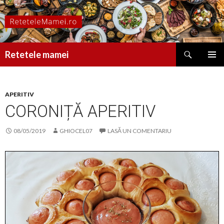
Caută
Retetele mamei
SARI
MENIU
LA
PRINCI
CONȚINUT
APERITIV
CORONIȚĂ APERITIV
08/05/2019
GHIOCEL07
LASĂ UN COMENTARIU