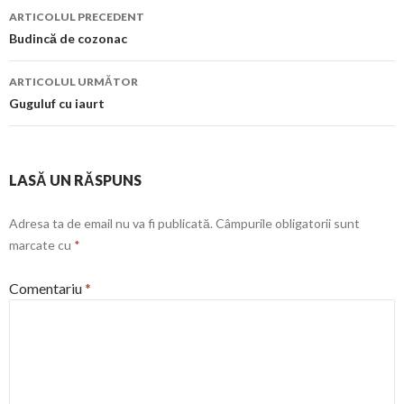
Navigare
ARTICOLUL PRECEDENT
în
Budincă de cozonac
articol
ARTICOLUL URMĂTOR
Guguluf cu iaurt
LASĂ UN RĂSPUNS
Adresa ta de email nu va fi publicată.
Câmpurile obligatorii sunt
marcate cu
*
Comentariu
*