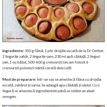
Ingrediente:
350 g făină, 1 plic drojdie uscată de la Dr Oetker,
2 lingurițe zahăr, 2 lingurițe sare, 230 ml apă călduță, 2 linguri
ulei, 1 ou bătut, 500-600 g crenvurști (eu am folosit 6
crenvurști polonezi rețetă curată dela Lidl)
Mod de preparare:
Într-un vas se amestecă făina cu drojdia
uscată, zahărul și sarea. Se adaugă apa călduță și uleiul. Cu o
lingură se amestecă ingredientele până se obține un aluat
omogen.