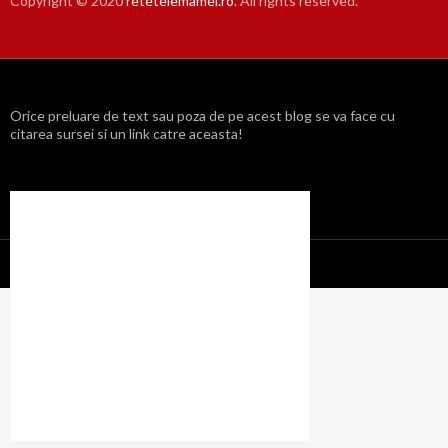
Copyright © 2020
retetelemamei.ro
. All rights reserved.
Orice preluare de text sau poza de pe acest blog se va face cu
citarea sursei si un link catre aceasta!
Propulsat cu mândrie de WordPress