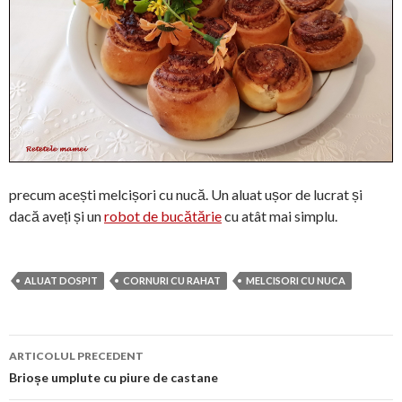
precum acești melcișori cu nucă. Un aluat ușor de lucrat și
dacă aveți și un
robot de bucătărie
cu atât mai simplu.
ALUAT DOSPIT
CORNURI CU RAHAT
MELCISORI CU NUCA
Navigare
ARTICOLUL PRECEDENT
în
Brioșe umplute cu piure de castane