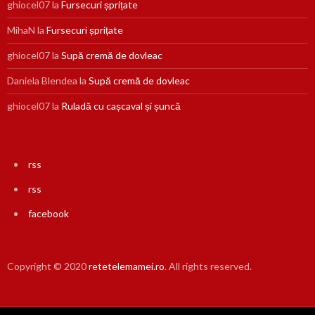
ghiocel07
la
Fursecuri șprițate
MihaN
la
Fursecuri șprițate
ghiocel07
la
Supă cremă de dovleac
Daniela Blendea
la
Supă cremă de dovleac
ghiocel07
la
Ruladă cu cașcaval și șuncă
rss
rss
facebook
Copyright © 2020
retetelemamei.ro
. All rights reserved.