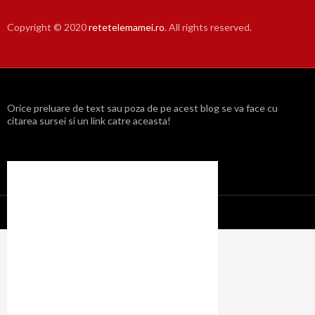
Copyright © 2020
retetelemamei.ro
. All rights reserved.
Orice preluare de text sau poza de pe acest blog se va face cu
citarea sursei si un link catre aceasta!
Propulsat cu mândrie de WordPress