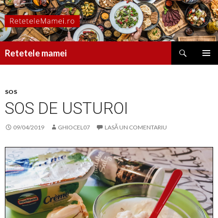
Caută
Retetele mamei
SARI
MENIU
LA
PRINCI
CONȚINUT
SOS
SOS DE USTUROI
09/04/2019
GHIOCEL07
LASĂ UN COMENTARIU