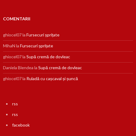
COMENTARII
ghiocel07
la
Fursecuri șprițate
MihaN
la
Fursecuri șprițate
ghiocel07
la
Supă cremă de dovleac
Daniela Blendea
la
Supă cremă de dovleac
ghiocel07
la
Ruladă cu cașcaval și șuncă
rss
rss
facebook