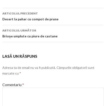
Navigare
ARTICOLUL PRECEDENT
în
Desert la pahar cu compot de prune
articol
ARTICOLUL URMĂTOR
Brioșe umplute cu piure de castane
LASĂ UN RĂSPUNS
Adresa ta de email nu va fi publicată.
Câmpurile obligatorii sunt
marcate cu
*
Comentariu
*