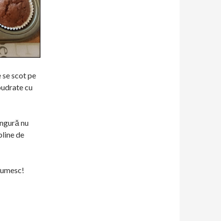
e se scot pe
pudrate cu
ingură nu
pline de
lțumesc!