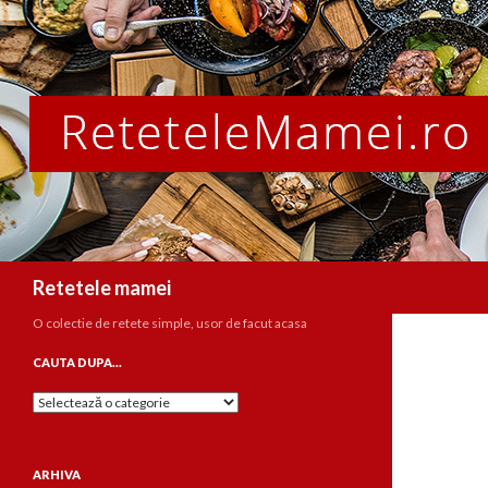
Caută
Retetele mamei
O colectie de retete simple, usor de facut acasa
CAUTA DUPA…
Cauta
dupa…
ARHIVA