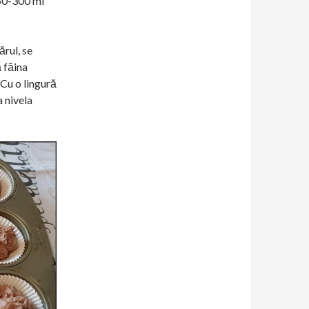
250-300 ml
rul, se
 făina
 Cu o lingură
 nivela