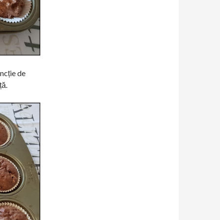
ncție de
ță.