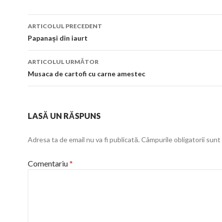
Navigare
ARTICOLUL PRECEDENT
în
Papanași din iaurt
articol
ARTICOLUL URMĂTOR
Musaca de cartofi cu carne amestec
LASĂ UN RĂSPUNS
Adresa ta de email nu va fi publicată.
Câmpurile obligatorii sun
Comentariu
*