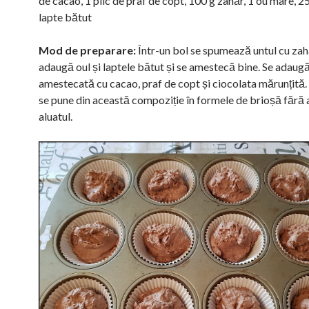
de cacao, 1 plic de praf de copt, 100 g zahăr, 1 ou mare, 
lapte bătut
Mod de preparare:
Într-un bol se spumează untul cu zahă
adaugă oul și laptele bătut și se amestecă bine. Se adaugă
amestecată cu cacao, praf de copt și ciocolata mărunțită.
se pune din această compoziție în formele de brioșă fără a
aluatul.