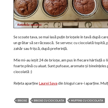
Se scoate tava, se mai lasă puțin brioșele în tavă după car
un grătar să se răcească. Se servesc cu ciocolată topită, 
zahăr sau frișcă, după preferință.
Mie mi-au ieșit 24 de brioșe, am pus în fiecare hârtiuță o l
foarte plină cu aluat. Sunt pufoase, aromate și bineînțeles 
ciocolată :)
Rețeta aparține
Laurei Sava
din blogul care-i aparține. Mu
BRIOSE
BRIOSE CU CIOCOLATA
MUFFINS CU CIOCOLATA