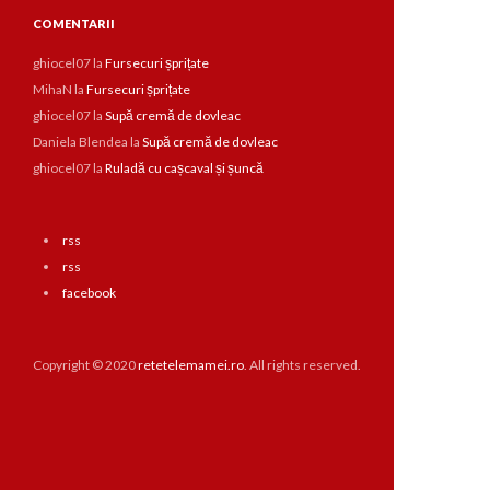
COMENTARII
ghiocel07
la
Fursecuri șprițate
MihaN
la
Fursecuri șprițate
ghiocel07
la
Supă cremă de dovleac
Daniela Blendea
la
Supă cremă de dovleac
ghiocel07
la
Ruladă cu cașcaval și șuncă
rss
rss
facebook
Copyright © 2020
retetelemamei.ro
. All rights reserved.