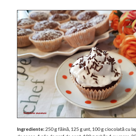
Ingrediente:
250 g făină, 125 g unt, 100 g ciocolată cu lap