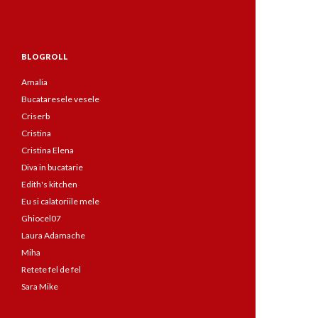
BLOGROLL
Amalia
Bucataresele vesele
Criserb
Cristina
Cristina Elena
Diva in bucatarie
Edith's kitchen
Eu si calatoriile mele
Ghiocel07
Laura Adamache
Miha
Retete fel de fel
Sara Mike