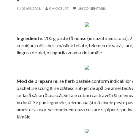
03/09/2018
GHIOCEL07
UN COMENTARIU
Ingrediente:
200 g paste făinoase (în cazul meu scoici), 2
cornișor, roșii cheri, măsline feliate, telemea de vacă, sare,
lingură de ulei, o linguriță zeamă de lămâie
Mod de preparare:
se fierb pastele conform indicațiilor
pachet, se scurg și se clătesc sub jet de apă. Se amestecă c
se lasă să se răcească. Se taie cuburi castraveții și telemea
în două. Se pun legumele, telemeaua și măslinele peste pas
amestecă ușor, se condimentează cu sare și piper și puți
lămâie.