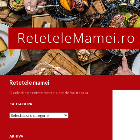
Caută
Retetele mamei
O colectie de retete simple, usor de facut acasa
CAUTA DUPA…
Cauta
dupa…
ARHIVA