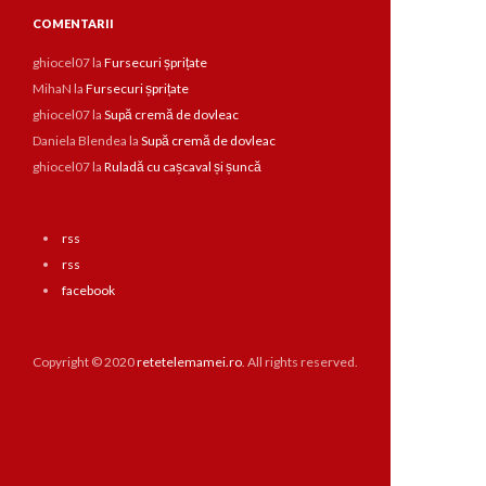
COMENTARII
ghiocel07
la
Fursecuri șprițate
MihaN
la
Fursecuri șprițate
ghiocel07
la
Supă cremă de dovleac
Daniela Blendea
la
Supă cremă de dovleac
ghiocel07
la
Ruladă cu cașcaval și șuncă
rss
rss
facebook
Copyright © 2020
retetelemamei.ro
. All rights reserved.