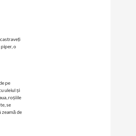
 castraveți
 piper, o
 de pe
u uleiul și
ua, roșiile
te, se
nă zeamă de