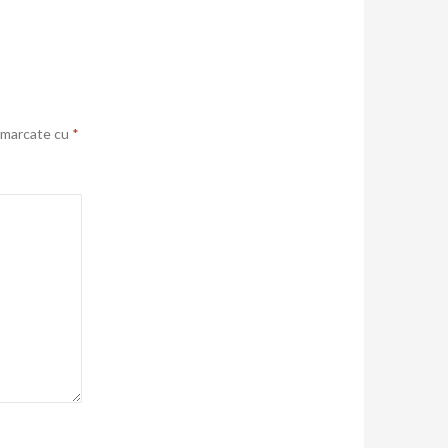
t marcate cu
*