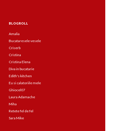
BLOGROLL
Amalia
Bucataresele vesele
Criserb
Cristina
Cristina Elena
Diva in bucatarie
Edith's kitchen
Eu si calatoriile mele
Ghiocel07
Laura Adamache
Miha
Retete fel de fel
Sara Mike