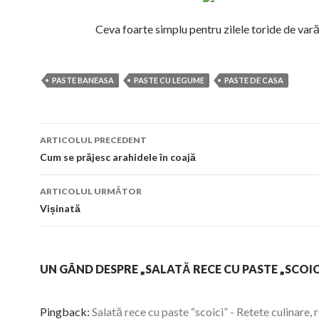
Ceva foarte simplu pentru zilele toride de vară
PASTE BANEASA
PASTE CU LEGUME
PASTE DE CASA
Navigare
ARTICOLUL PRECEDENT
în
Cum se prăjesc arahidele în coajă
articol
ARTICOLUL URMĂTOR
Vișinată
UN GÂND DESPRE „SALATĂ RECE CU PASTE „SCOIC
Pingback:
Salată rece cu paste “scoici” - Retete culinare, 