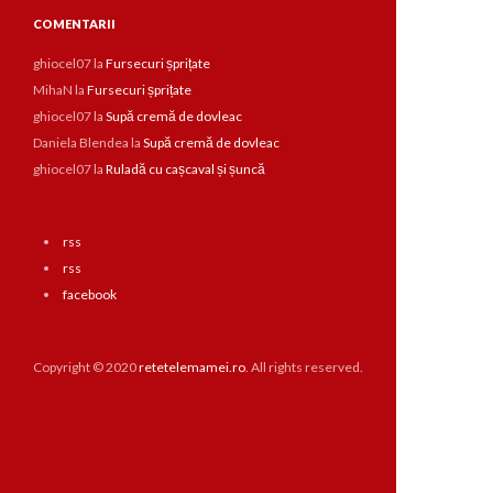
COMENTARII
ghiocel07
la
Fursecuri șprițate
MihaN
la
Fursecuri șprițate
ghiocel07
la
Supă cremă de dovleac
Daniela Blendea
la
Supă cremă de dovleac
ghiocel07
la
Ruladă cu cașcaval și șuncă
rss
rss
facebook
Copyright © 2020
retetelemamei.ro
. All rights reserved.