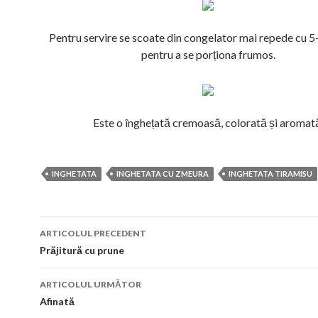
Pentru servire se scoate din congelator mai repede cu 
pentru a se porționa frumos.
Este o înghețată cremoasă, colorată și aromat
INGHETATA
INGHETATA CU ZMEURA
INGHETATA TIRAMISU
Navigare
ARTICOLUL PRECEDENT
în
Prăjitură cu prune
articol
ARTICOLUL URMĂTOR
Afinată