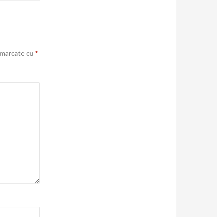
t marcate cu
*