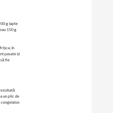
00 g lapte
 sau 150 g
rișca, în
nt pasate și
să fie
rezultată
a un plic de
a congelator.