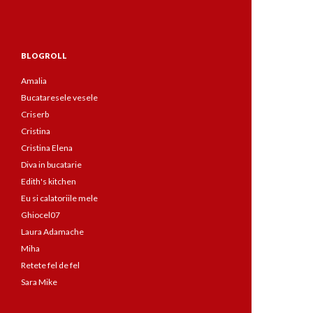
BLOGROLL
Amalia
Bucataresele vesele
Criserb
Cristina
Cristina Elena
Diva in bucatarie
Edith's kitchen
Eu si calatoriile mele
Ghiocel07
Laura Adamache
Miha
Retete fel de fel
Sara Mike