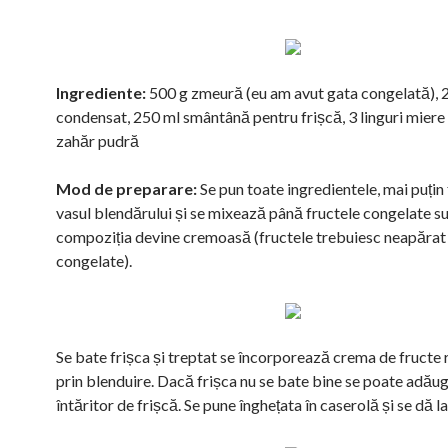
Ingrediente:
500 g zmeură (eu am avut gata congelată), 2
condensat, 250 ml smântână pentru frișcă, 3 linguri miere
zahăr pudră
Mod de preparare:
Se pun toate ingredientele, mai puțin f
vasul blendărului și se mixează până fructele congelate su
compoziția devine cremoasă (fructele trebuiesc neapărat 
congelate).
Se bate frișca și treptat se încorporează crema de fructe 
prin blenduire. Dacă frișca nu se bate bine se poate adăug
întăritor de frișcă. Se pune înghețata în caserolă și se dă l