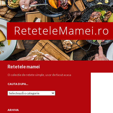
Caută
Retetele mamei
O colectie de retete simple, usor de facut acasa
CAUTA DUPA…
Cauta
dupa…
ARHIVA