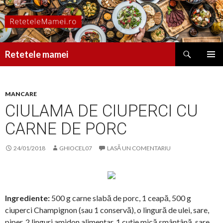
Caută
Retetele mamei
SARI
MENIU
LA
PRINCI
CONȚINUT
MANCARE
CIULAMA DE CIUPERCI CU
CARNE DE PORC
24/01/2018
GHIOCEL07
LASĂ UN COMENTARIU
Ingrediente:
500 g carne slabă de porc, 1 ceapă, 500 g
ciuperci Champignon (sau 1 conservă), o lingură de ulei, sare,
piper, 2 linguri amidon alimentar, 1 cutie mică smântână, sare,