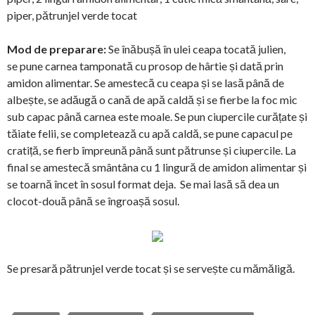
piper, pătrunjel verde tocat
Mod de preparare:
Se înăbușă în ulei ceapa tocată julien,
se pune carnea tamponată cu prosop de hârtie și dată prin
amidon alimentar. Se amestecă cu ceapa și se lasă până de
albește, se adăugă o cană de apă caldă și se fierbe la foc mic
sub capac până carnea este moale. Se pun ciupercile curățate și
tăiate felii, se completează cu apă caldă, se pune capacul pe
cratiță, se fierb împreună până sunt pătrunse și ciupercile. La
final se amestecă smântâna cu 1 lingură de amidon alimentar și
se toarnă încet în sosul format deja. Se mai lasă să dea un
clocot-două până se îngroașă sosul.
Se presară pătrunjel verde tocat și se servește cu mămăligă.