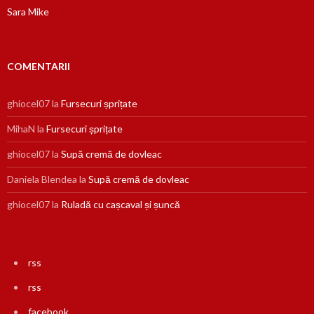
Sara Mike
COMENTARII
ghiocel07
la
Fursecuri șprițate
MihaN
la
Fursecuri șprițate
ghiocel07
la
Supă cremă de dovleac
Daniela Blendea
la
Supă cremă de dovleac
ghiocel07
la
Ruladă cu cașcaval și șuncă
rss
rss
facebook