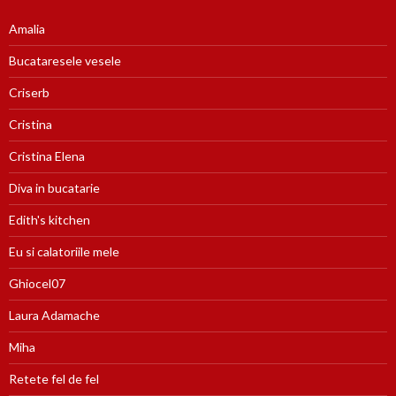
Amalia
Bucataresele vesele
Criserb
Cristina
Cristina Elena
Diva in bucatarie
Edith's kitchen
Eu si calatoriile mele
Ghiocel07
Laura Adamache
Miha
Retete fel de fel