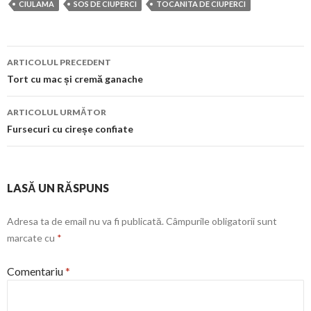
CIULAMA
SOS DE CIUPERCI
TOCANITA DE CIUPERCI
Navigare
ARTICOLUL PRECEDENT
în
Tort cu mac și cremă ganache
articol
ARTICOLUL URMĂTOR
Fursecuri cu cireșe confiate
LASĂ UN RĂSPUNS
Adresa ta de email nu va fi publicată.
Câmpurile obligatorii sunt
marcate cu
*
Comentariu
*