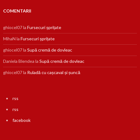
COMENTARII
ghiocel07
la
Fursecuri șprițate
MihaN
la
Fursecuri șprițate
ghiocel07
la
Supă cremă de dovleac
Daniela Blendea
la
Supă cremă de dovleac
ghiocel07
la
Ruladă cu cașcaval și șuncă
rss
rss
facebook