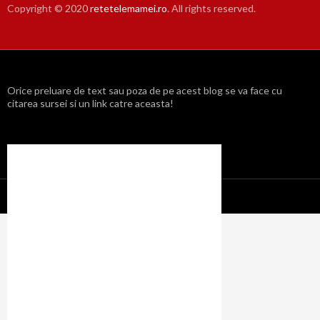
Copyright © 2020
retetelemamei.ro
. All rights reserved.
Orice preluare de text sau poza de pe acest blog se va face cu
citarea sursei si un link catre aceasta!
Propulsat cu mândrie de WordPress