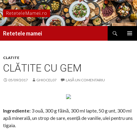
Caută
Retetele mamei
SARI
MENIU
LA
PRINCI
CONȚINUT
CLATITE
CLĂTITE CU GEM
05/09/2017
GHIOCEL07
LASĂ UN COMENTARIU
Ingrediente:
3 ouă, 300 g făină, 300 ml lapte, 50 g unt, 300 ml
apă minerală, un strop de sare, esență de vanilie, ulei pentru uns
tigaia.