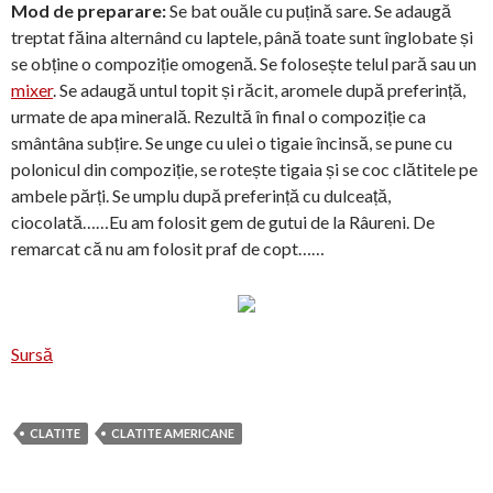
Mod de preparare:
Se bat ouăle cu puțină sare. Se adaugă
treptat făina alternând cu laptele, până toate sunt înglobate și
se obține o compoziție omogenă. Se folosește telul pară sau un
mixer
. Se adaugă untul topit și răcit, aromele după preferință,
urmate de apa minerală. Rezultă în final o compoziție ca
smântâna subțire. Se unge cu ulei o tigaie încinsă, se pune cu
polonicul din compoziție, se rotește tigaia și se coc clătitele pe
ambele părți. Se umplu după preferință cu dulceață,
ciocolată……Eu am folosit gem de gutui de la Râureni. De
remarcat că nu am folosit praf de copt……
Sursă
CLATITE
CLATITE AMERICANE