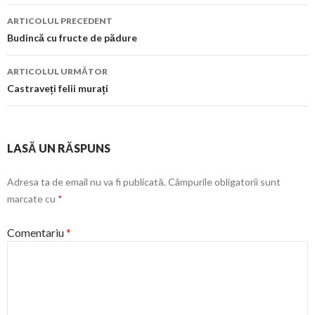
Navigare
ARTICOLUL PRECEDENT
în
Budincă cu fructe de pădure
articol
ARTICOLUL URMĂTOR
Castraveți felii murați
LASĂ UN RĂSPUNS
Adresa ta de email nu va fi publicată.
Câmpurile obligatorii sunt
marcate cu
*
Comentariu
*