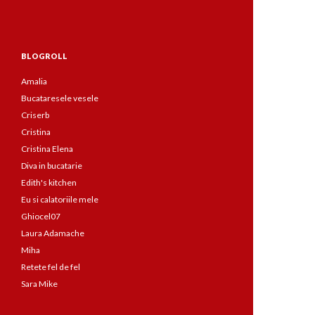
BLOGROLL
Amalia
Bucataresele vesele
Criserb
Cristina
Cristina Elena
Diva in bucatarie
Edith's kitchen
Eu si calatoriile mele
Ghiocel07
Laura Adamache
Miha
Retete fel de fel
Sara Mike