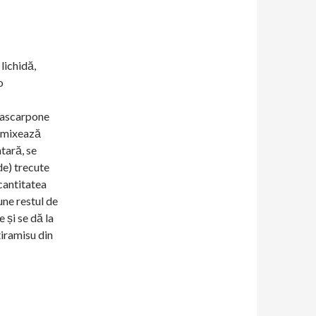
lichidă,
o
mascarpone
e mixează
tară, se
de) trecute
cantitatea
une restul de
 și se dă la
tiramisu din