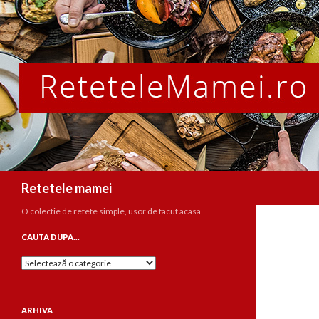
Caută
Retetele mamei
O colectie de retete simple, usor de facut acasa
CAUTA DUPA…
Cauta
dupa…
ARHIVA