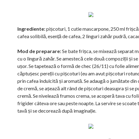
Ingrediente:
pișcoturi, 1 cutie mascarpone, 250 ml frișcă 
cafea solibilă, esență de cafea, 2 linguri zahăr pudră, caca
Mod de preparare:
Se bate frișca, se mixează separat 
cu o lingură zahăr. Se amestecă cele două compoziții și s
ușor. Se tapetează o formă de chec (26/11) cu folie alimen
căptușesc pereții cu pișcoturi (eu am avut pișcoturi rotun
prin cafea îndulcită și aromată. Se adaugă o jumătate din 
de cremă, se așează alt rând de pișcoturi deasupra și se p
cremă. Se nivelează frumos crema, se acoperă tava cu folie
frigider câteva ore sau peste noapte. La servire se scoate 
tavă și se decorează după imaginație.