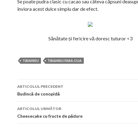
Se poate pudra clasic cu cacao sau câteva căpsuni deasup
înviora acest dulce simplu dar de efect.
Sănătate și fericire vă doresc tuturor <3
TIRAMISU
TIRAMISU FARA OUA
Navigare
ARTICOLUL PRECEDENT
în
Budincă de conopidă
articol
ARTICOLUL URMĂTOR
Cheesecake cu fructe de pădure