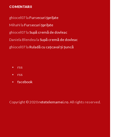
COMENTARII
ghiocel07
la
Fursecuri șprițate
MihaN
la
Fursecuri șprițate
ghiocel07
la
Supă cremă de dovleac
Daniela Blendea
la
Supă cremă de dovleac
ghiocel07
la
Ruladă cu cașcaval și șuncă
rss
rss
facebook
Copyright © 2020
retetelemamei.ro
. All rights reserved.