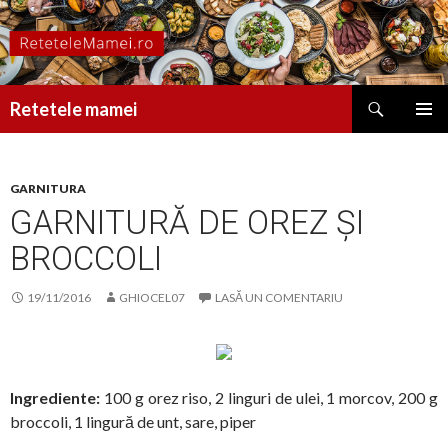
Caută
Retetele mamei
SARI
MENIU
LA
PRINCI
CONȚINUT
GARNITURA
GARNITURĂ DE OREZ ȘI
BROCCOLI
19/11/2016
GHIOCEL07
LASĂ UN COMENTARIU
Ingrediente:
100 g orez riso, 2 linguri de ulei, 1 morcov, 200 g
broccoli, 1 lingură de unt, sare, piper