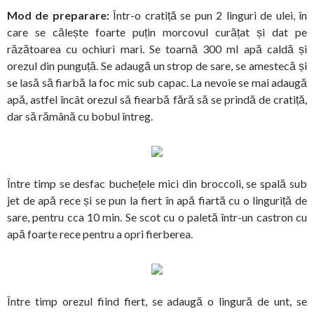
Mod de preparare:
Într-o cratiță se pun 2 linguri de ulei, în
care se călește foarte puțin morcovul curățat și dat pe
răzătoarea cu ochiuri mari. Se toarnă 300 ml apă caldă și
orezul din punguță. Se adaugă un strop de sare, se amestecă și
se lasă să fiarbă la foc mic sub capac. La nevoie se mai adaugă
apă, astfel încât orezul să fiearbă fără să se prindă de cratiță,
dar să rămână cu bobul întreg.
Între timp se desfac buchețele mici din broccoli, se spală sub
jet de apă rece și se pun la fiert în apă fiartă cu o linguriță de
sare, pentru cca 10 min. Se scot cu o paletă într-un castron cu
apă foarte rece pentru a opri fierberea.
Între timp orezul fiind fiert, se adaugă o lingură de unt, se