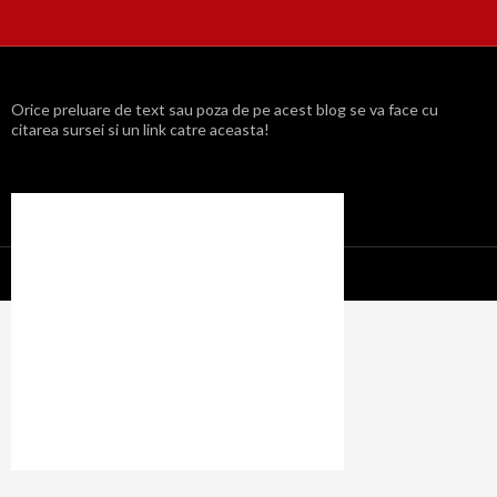
Orice preluare de text sau poza de pe acest blog se va face cu
citarea sursei si un link catre aceasta!
Propulsat cu mândrie de WordPress