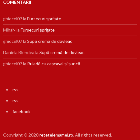
COMENTARII
ghiocel07
la
Fursecuri șprițate
MihaN
la
Fursecuri șprițate
ghiocel07
la
Supă cremă de dovleac
Daniela Blendea
la
Supă cremă de dovleac
ghiocel07
la
Ruladă cu cașcaval și șuncă
rss
rss
facebook
Copyright © 2020
retetelemamei.ro
. All rights reserved.