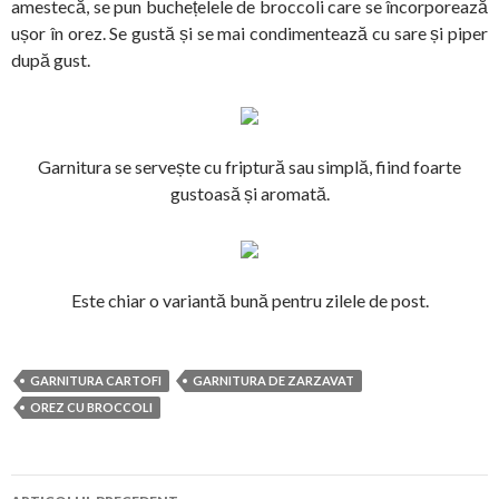
amestecă, se pun buchețelele de broccoli care se încorporează
ușor în orez. Se gustă și se mai condimentează cu sare și piper
după gust.
Garnitura se servește cu friptură sau simplă, fiind foarte
gustoasă și aromată.
Este chiar o variantă bună pentru zilele de post.
GARNITURA CARTOFI
GARNITURA DE ZARZAVAT
OREZ CU BROCCOLI
Navigare