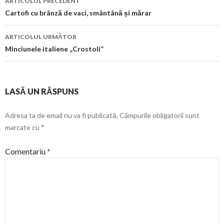
ARTICOLUL PRECEDENT
în
Cartofi cu brânză de vaci, smântână și mărar
articol
ARTICOLUL URMĂTOR
Minciunele italiene „Crostoli”
LASĂ UN RĂSPUNS
Adresa ta de email nu va fi publicată.
Câmpurile obligatorii sunt
marcate cu
*
Comentariu
*