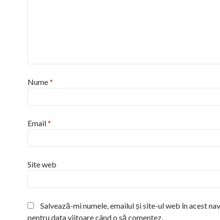
Nume
*
Email
*
Site web
Salvează-mi numele, emailul și site-ul web în acest na
pentru data viitoare când o să comentez.