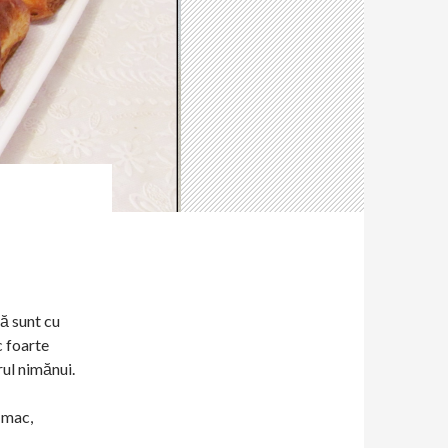
Că sunt cu
c foarte
rul nimănui.
, mac,