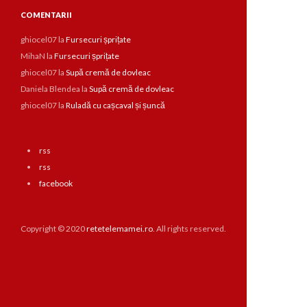
COMENTARII
ghiocel07
la
Fursecuri șprițate
MihaN
la
Fursecuri șprițate
ghiocel07
la
Supă cremă de dovleac
Daniela Blendea
la
Supă cremă de dovleac
ghiocel07
la
Ruladă cu cașcaval și șuncă
rss
rss
facebook
Copyright © 2020
retetelemamei.ro
. All rights reserved.