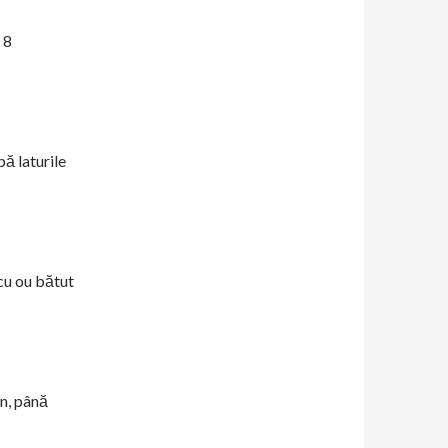
 8
pă laturile
 cu ou bătut
in, până