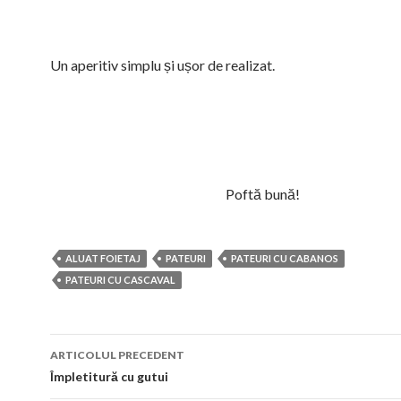
Un aperitiv simplu și ușor de realizat.
Poftă bună!
ALUAT FOIETAJ
PATEURI
PATEURI CU CABANOS
PATEURI CU CASCAVAL
Navigare
ARTICOLUL PRECEDENT
în
Împletitură cu gutui