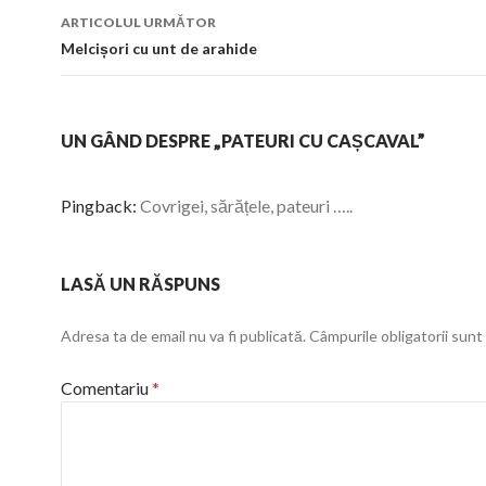
articol
ARTICOLUL URMĂTOR
Melcișori cu unt de arahide
UN GÂND DESPRE „PATEURI CU CAȘCAVAL”
Pingback:
Covrigei, sărățele, pateuri …..
LASĂ UN RĂSPUNS
Adresa ta de email nu va fi publicată.
Câmpurile obligatorii sun
Comentariu
*