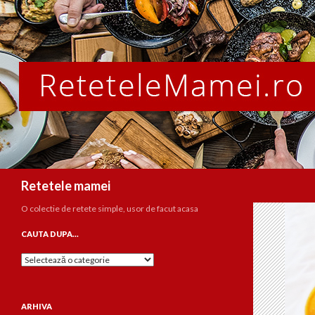
Caută
Retetele mamei
O colectie de retete simple, usor de facut acasa
CAUTA DUPA…
Cauta
dupa…
ARHIVA