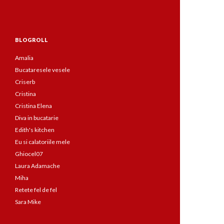
BLOGROLL
Amalia
Bucataresele vesele
Criserb
Cristina
Cristina Elena
Diva in bucatarie
Edith's kitchen
Eu si calatoriile mele
Ghiocel07
Laura Adamache
Miha
Retete fel de fel
Sara Mike