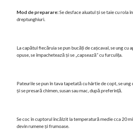
Mod de preparare:
Se desface aluatul și se taie cu rola în
dreptunghiuri.
La capătul fiecăruia se pun bucăți de cașcaval, se ung cu a
opuse, se împachetează și se „capsează” cu furculița.
Pateurile se pun în tava tapetată cu hârtie de copt, se ung
și se presară chimen, susan sau mac, după preferință.
Se coc în cuptorul încălzit la temperatură medie cca 20 m
devin rumene și frumoase.