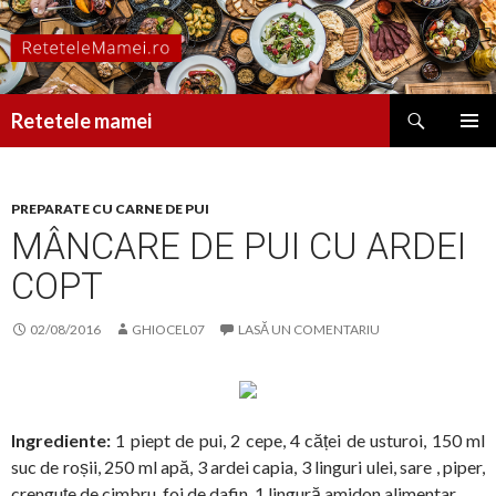
Caută
Retetele mamei
SARI
MENIU
LA
PRINCI
CONȚINUT
PREPARATE CU CARNE DE PUI
MÂNCARE DE PUI CU ARDEI
COPT
02/08/2016
GHIOCEL07
LASĂ UN COMENTARIU
Ingrediente:
1 piept de pui, 2 cepe, 4 căței de usturoi, 150 ml
suc de roșii, 250 ml apă, 3 ardei capia, 3 linguri ulei, sare , piper,
crenguțe de cimbru, foi de dafin, 1 lingură amidon alimentar