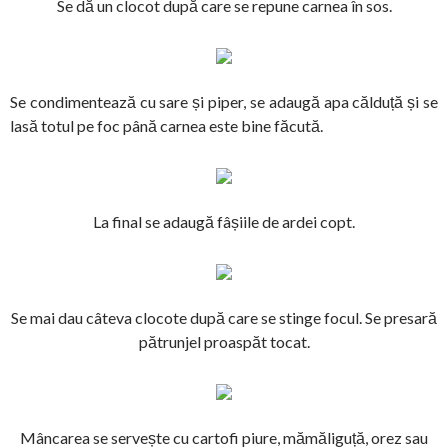
Se dă un clocot după care se repune carnea în sos.
Se condimentează cu sare și piper, se adaugă apa călduță și se
lasă totul pe foc până carnea este bine făcută.
La final se adaugă fâșiile de ardei copt.
Se mai dau câteva clocote după care se stinge focul. Se presară
pătrunjel proaspăt tocat.
Mâncarea se servește cu cartofi piure, mămăliguță, orez sau