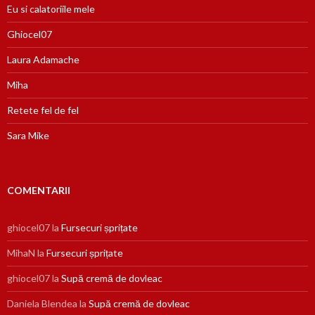
Eu si calatoriile mele
Ghiocel07
Laura Adamache
Miha
Retete fel de fel
Sara Mike
COMENTARII
ghiocel07
la
Fursecuri șprițate
MihaN
la
Fursecuri șprițate
ghiocel07
la
Supă cremă de dovleac
Daniela Blendea
la
Supă cremă de dovleac