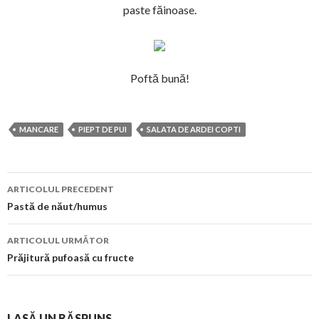
paste făinoase.
Poftă bună!
MANCARE
PIEPT DE PUI
SALATA DE ARDEI COPTI
Navigare
ARTICOLUL PRECEDENT
în
Pastă de năut/humus
articol
ARTICOLUL URMĂTOR
Prăjitură pufoasă cu fructe
LASĂ UN RĂSPUNS