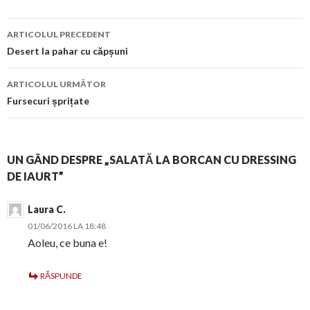
Navigare
ARTICOLUL PRECEDENT
în
Desert la pahar cu căpșuni
articol
ARTICOLUL URMĂTOR
Fursecuri șprițate
UN GÂND DESPRE „SALATĂ LA BORCAN CU DRESSING
DE IAURT”
Laura C.
01/06/2016 LA 18:48
Aoleu, ce buna e!
RĂSPUNDE