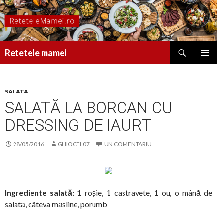
Caută
Retetele mamei
SARI
MENIU
LA
PRINCI
CONȚINUT
SALATA
SALATĂ LA BORCAN CU
DRESSING DE IAURT
28/05/2016
GHIOCEL07
UN COMENTARIU
Ingrediente salată:
1 roșie, 1 castravete, 1 ou, o mână de
salată, câteva măsline, porumb