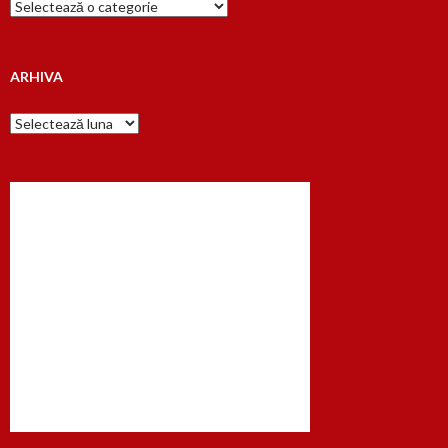
Cauta
dupa…
ARHIVA
Arhiva