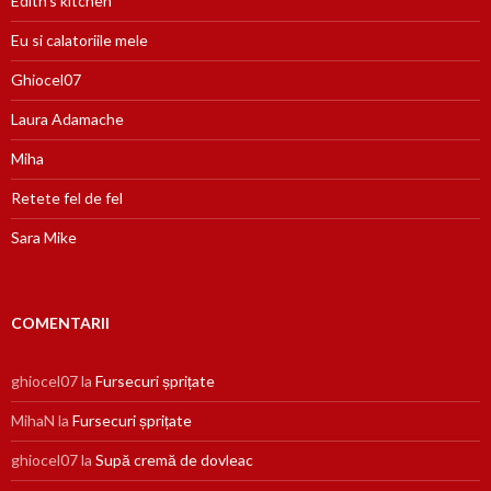
Edith's kitchen
Eu si calatoriile mele
Ghiocel07
Laura Adamache
Miha
Retete fel de fel
Sara Mike
COMENTARII
ghiocel07
la
Fursecuri șprițate
MihaN
la
Fursecuri șprițate
ghiocel07
la
Supă cremă de dovleac