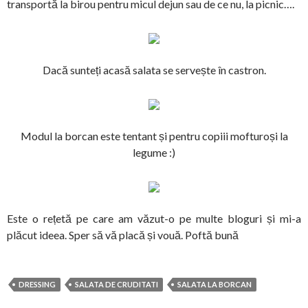
transportă la birou pentru micul dejun sau de ce nu, la picnic….
Dacă sunteți acasă salata se servește în castron.
Modul la borcan este tentant și pentru copiii mofturoși la
legume :)
Este o rețetă pe care am văzut-o pe multe bloguri și mi-a
plăcut ideea. Sper să vă placă și vouă. Poftă bună
DRESSING
SALATA DE CRUDITATI
SALATA LA BORCAN