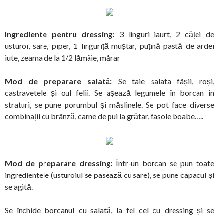
Ingrediente pentru dressing:
3 linguri iaurt, 2 căței de
usturoi, sare, piper, 1 linguriță muștar, puțină pastă de ardei
iute, zeama de la 1/2 lămâie, mărar
Mod de preparare salată:
Se taie salata fâșii, roși,
castravetele și oul felii. Se așează legumele în borcan în
straturi, se pune porumbul și măslinele. Se pot face diverse
combinații cu brânză, carne de pui la grătar, fasole boabe…..
Mod de preparare dressing:
Într-un borcan se pun toate
ingredientele (usturoiul se pasează cu sare), se pune capacul și
se agită.
Se închide borcanul cu salată, la fel cel cu dressing și se