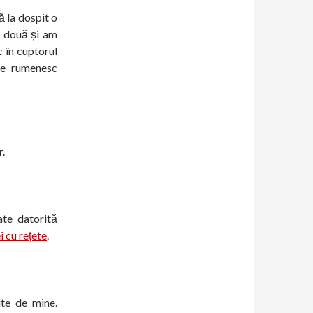
ă la dospit o
n două și am
c în cuptorul
se rumenesc
r.
ate datorită
i cu rețete
.
ute de mine.