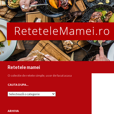
Caută
Retetele mamei
O colectie de retete simple, usor de facut acasa
CAUTA DUPA…
Cauta
dupa…
ARHIVA