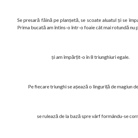
Se presară făină pe planșetă, se scoate aluatul și se împ
Prima bucată am întins-o într-o foaie cât mai rotundă nu 
și am împărțit-o în 8 triunghiuri egale.
Pe fiecare triunghi se așează o linguriță de magiun d
se rulează de la bază spre vârf formându-se corn