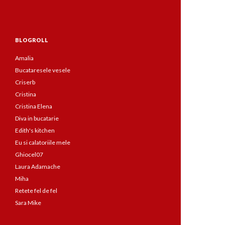
BLOGROLL
Amalia
Bucataresele vesele
Criserb
Cristina
Cristina Elena
Diva in bucatarie
Edith's kitchen
Eu si calatoriile mele
Ghiocel07
Laura Adamache
Miha
Retete fel de fel
Sara Mike