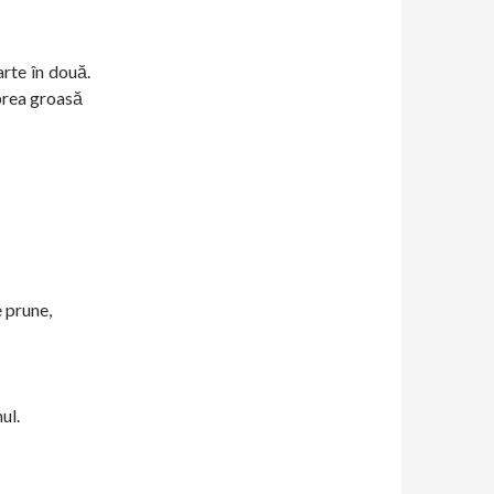
arte în două.
prea groasă
e prune,
ul.