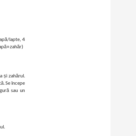
apă/lapte, 4
 (apă+zahăr)
a și zahărul.
ă. Se începe
ngură sau un
ul.