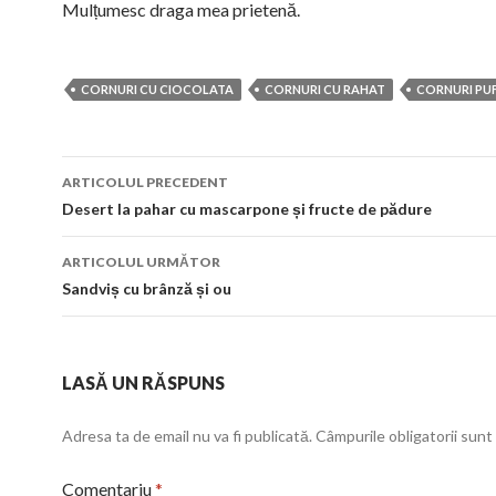
Mulțumesc draga mea prietenă.
CORNURI CU CIOCOLATA
CORNURI CU RAHAT
CORNURI PU
Navigare
ARTICOLUL PRECEDENT
în
Desert la pahar cu mascarpone și fructe de pădure
articol
ARTICOLUL URMĂTOR
Sandviș cu brânză și ou
LASĂ UN RĂSPUNS
Adresa ta de email nu va fi publicată.
Câmpurile obligatorii sun
Comentariu
*