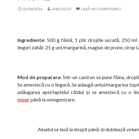
01/04/2016
GHIOCEL07
LASĂ UN COMENTARIU
Ingrediente:
500 g făină, 1 plic drojdie uscată, 250 ml 
linguri zahăr, 25 g unt/margarină, magiun de prune, sirop
Mod de preparare:
Într-un castron se pune făina, drojdi
Se amestecă cu o lingură. Se adaugă untul/margarina topit
adăugarea apei/laptelui călduț și se amestecă cu o li
mixer
până la omogenizare.
Aluatul se lasă la dospit până-și dublează volum