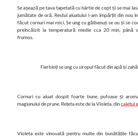
Se așează pe tava tapetată cu hârtie de copt și se mai las
jumătate de oră. Restul aluatului l-am împărțit din nou î
făcut cornuri mai mici. Se ung cu gălbenuș se ou și se co
preîncălzit la temperatură medie cca 20 min, până 
frumos.
Fierbinți se ung cu siropul făcut din apă și zahă
Cornuri cu aluat dospit foarte bune, pufoase și arom
magiunului de prune. Rețeta este de la Violeta, din
caietul e
Violeta este vinovată pentru multe din bunătățile făc