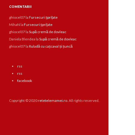
COMENTARII
ghiocel07
la
Fursecuri șprițate
MihaN
la
Fursecuri șprițate
ghiocel07
la
Supă cremă de dovleac
Daniela Blendea
la
Supă cremă de dovleac
ghiocel07
la
Ruladă cu cașcaval și șuncă
rss
rss
facebook
Copyright © 2020
retetelemamei.ro
. All rights reserved.