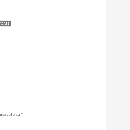
FOASE
t marcate cu
*