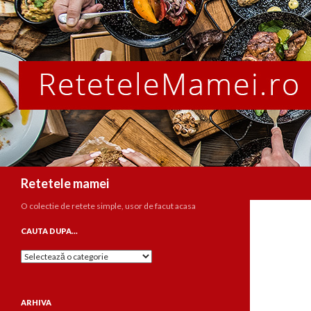
Caută
Retetele mamei
O colectie de retete simple, usor de facut acasa
CAUTA DUPA…
Cauta
dupa…
ARHIVA