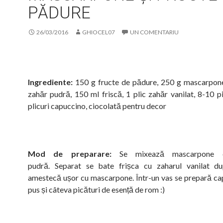
PĂDURE
26/03/2016
GHIOCEL07
UN COMENTARIU
Ingrediente:
150 g fructe de pădure, 250 g mascarpone,
zahăr pudră, 150 ml friscă, 1 plic zahăr vanilat, 8-10 pi
plicuri capuccino, ciocolată pentru decor
Mod de preparare:
Se mixează mascarpone c
pudră. Separat se bate frișca cu zaharul vanilat d
amestecă ușor cu mascarpone. Într-un vas se prepară c
pus și câteva picături de esență de rom :)