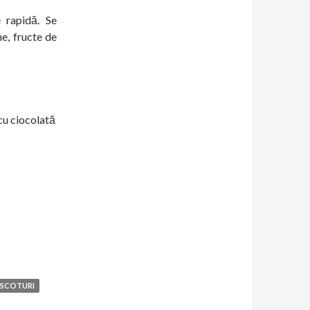
e rapidă. Se
e, fructe de
 cu ciocolată
ISCOTURI