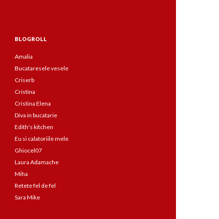
BLOGROLL
Amalia
Bucataresele vesele
Criserb
Cristina
Cristina Elena
Diva in bucatarie
Edith's kitchen
Eu si calatoriile mele
Ghiocel07
Laura Adamache
Miha
Retete fel de fel
Sara Mike