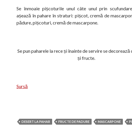
Se înmoaie pișcoturile unul câte unul prin scufundar
așează în pahare în straturi: pișcot, cremă de mascarpon
pădure, pișcoturi, cremă de mascarpone.
Se pun paharele la rece și înainte de servire se decorează
și fructe.
Sursă
DESERT LA PAHAR
FRUCTE DE PADURE
MASCARPONE
P