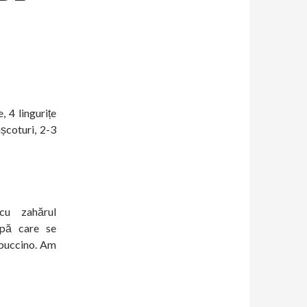
 4 lingurițe
școturi, 2-3
u zahărul
upă care se
apuccino. Am