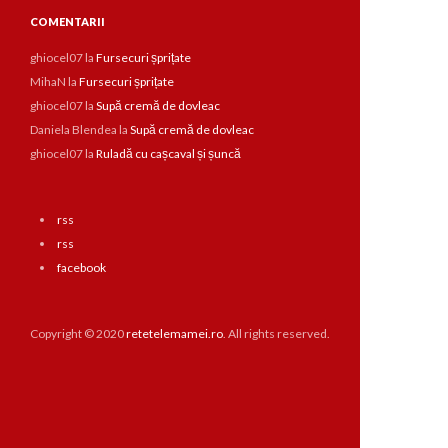
COMENTARII
ghiocel07
la
Fursecuri șprițate
MihaN
la
Fursecuri șprițate
ghiocel07
la
Supă cremă de dovleac
Daniela Blendea
la
Supă cremă de dovleac
ghiocel07
la
Ruladă cu cașcaval și șuncă
rss
rss
facebook
Copyright © 2020
retetelemamei.ro
. All rights reserved.