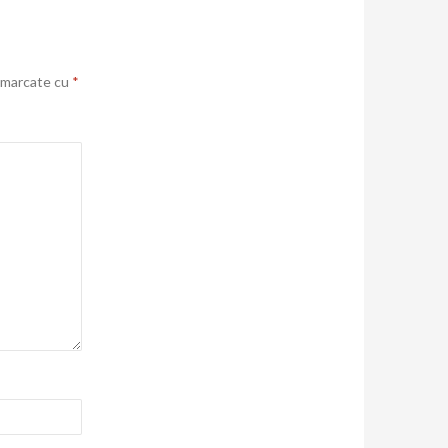
t marcate cu
*