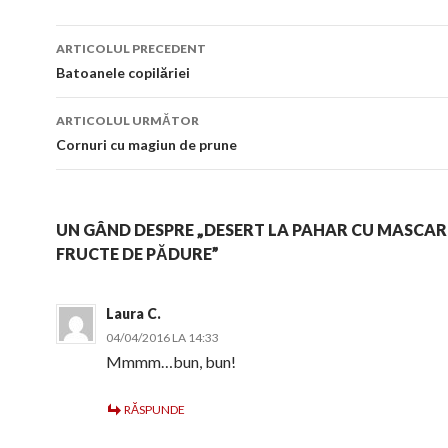
Navigare
ARTICOLUL PRECEDENT
în
Batoanele copilăriei
articol
ARTICOLUL URMĂTOR
Cornuri cu magiun de prune
UN GÂND DESPRE „DESERT LA PAHAR CU MASCAR
FRUCTE DE PĂDURE”
Laura C.
04/04/2016 LA 14:33
Mmmm…bun, bun!
RĂSPUNDE