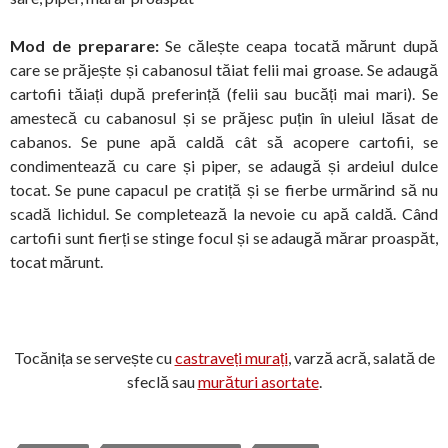
Mod de preparare:
Se călește ceapa tocată mărunt după
care se prăjește și cabanosul tăiat felii mai groase. Se adaugă
cartofii tăiați după preferință (felii sau bucăți mai mari). Se
amestecă cu cabanosul și se prăjesc puțin în uleiul lăsat de
cabanos. Se pune apă caldă cât să acopere cartofii, se
condimentează cu care și piper, se adaugă și ardeiul dulce
tocat. Se pune capacul pe cratiță și se fierbe urmărind să nu
scadă lichidul. Se completează la nevoie cu apă caldă. Când
cartofii sunt fierți se stinge focul și se adaugă mărar proaspăt,
tocat mărunt.
Tocănița se servește cu
castraveți murați
, varză acră, salată de
sfeclă sau
murături asortate
.