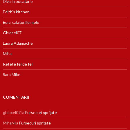
Diva in bucatarie
Edith's kitchen
Eu si calatoriile mele
Ghiocel07
Laura Adamache
Miha
Retete fel de fel
Sara Mike
COMENTARII
ghiocel07
la
Fursecuri șprițate
MihaN
la
Fursecuri șprițate