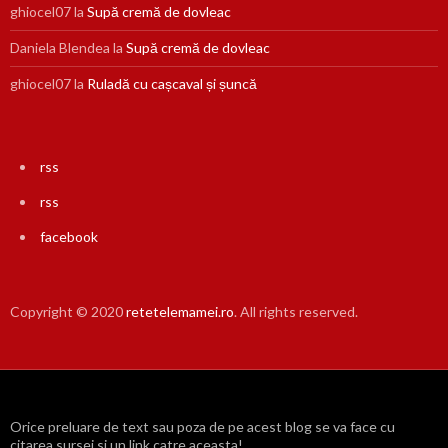
ghiocel07
la
Supă cremă de dovleac
Daniela Blendea
la
Supă cremă de dovleac
ghiocel07
la
Ruladă cu cașcaval și șuncă
rss
rss
facebook
Copyright © 2020
retetelemamei.ro
. All rights reserved.
Orice preluare de text sau poza de pe acest blog se va face cu
citarea sursei si un link catre aceasta!