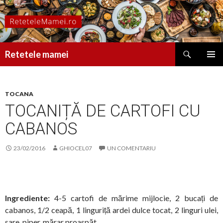
Caută
Retetele mamei
SARI
MENIU
LA
PRINCI
CONȚINUT
TOCANA
TOCANIȚĂ DE CARTOFI CU
CABANOS
23/02/2016
GHIOCEL07
UN COMENTARIU
Ingrediente:
4-5 cartofi de mărime mijlocie, 2 bucați de
cabanos, 1/2 ceapă, 1 linguriță ardei dulce tocat, 2 linguri ulei,
sare, piper, mărar proaspăt