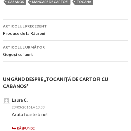
CABANOS
MANCARE DE CARTOFI
TOCANA
Navigare
ARTICOLUL PRECEDENT
în
Produse de la Râureni
articol
ARTICOLUL URMĂTOR
Gogoși cu iaurt
UN GÂND DESPRE „TOCANIȚĂ DE CARTOFI CU
CABANOS”
Laura C.
23/03/2016 LA 13:33
Arata foarte bine!
RĂSPUNDE