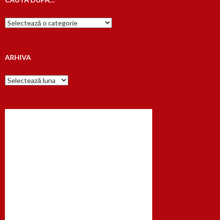
Cauta
dupa…
ARHIVA
Arhiva