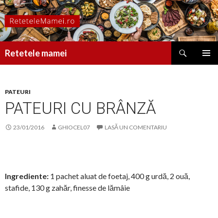
Caută
Retetele mamei
SARI
MENIU
LA
PRINCI
CONȚINUT
PATEURI
PATEURI CU BRÂNZĂ
23/01/2016
GHIOCEL07
LASĂ UN COMENTARIU
Ingrediente:
1 pachet aluat de foetaj, 400 g urdă, 2 ouă,
stafide, 130 g zahăr, finesse de lămâie