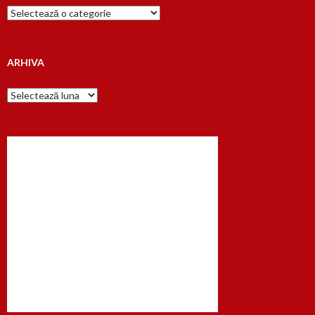
Cauta
dupa…
ARHIVA
Arhiva