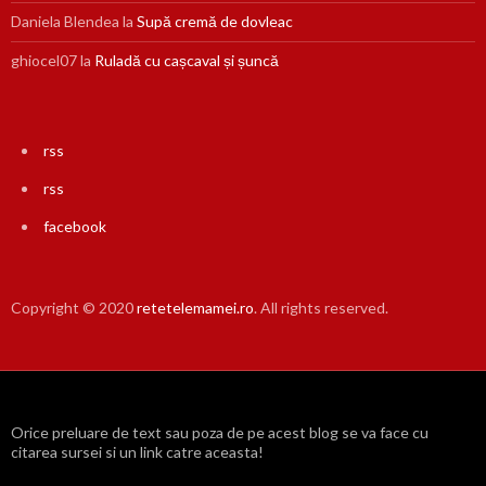
Daniela Blendea
la
Supă cremă de dovleac
ghiocel07
la
Ruladă cu cașcaval și șuncă
rss
rss
facebook
Copyright © 2020
retetelemamei.ro
. All rights reserved.
Orice preluare de text sau poza de pe acest blog se va face cu
citarea sursei si un link catre aceasta!