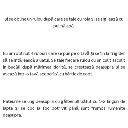
și se obține un rulou după care se taie cu rola și se sigilează cu
puțină apă.
Eu am obținut 4 rulouri care se pun pe o tavă și se țin la frigider
să se întărească aluatul. Se taie fiecare rulou cu un cuțit ascuțit
în bucăți după mărimea dorită, se crestează deasupra și se
așează într-o tavă acoperită cu hârtie de copt.
Pateurile se ung deasupra cu gălbenuș bătut cu 1-2 linguri de
lapte și se coc la foc potrivit până sunt frumos rumenite
deasupra.