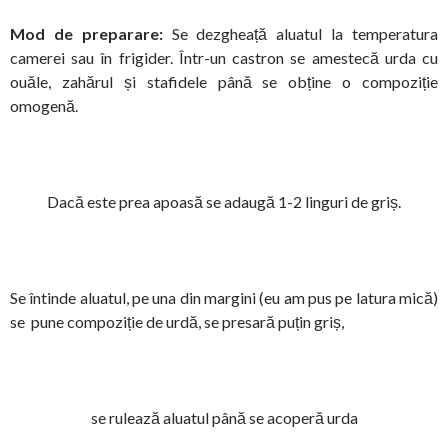
Mod de preparare:
Se dezgheață aluatul la temperatura
camerei sau în frigider. Într-un castron se amestecă urda cu
ouăle, zahărul și stafidele până se obține o compoziție
omogenă.
Dacă este prea apoasă se adaugă 1-2 linguri de griș.
Se întinde aluatul, pe una din margini (eu am pus pe latura mică)
se pune compoziție de urdă, se presară puțin griș,
se rulează aluatul până se acoperă urda