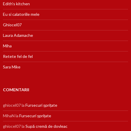
Edith's kitchen
Eu si calatoriile mele
Ghiocel07
Laura Adamache
Miha
Retete fel de fel
Sara Mike
COMENTARII
ghiocel07
la
Fursecuri șprițate
MihaN
la
Fursecuri șprițate
ghiocel07
la
Supă cremă de dovleac