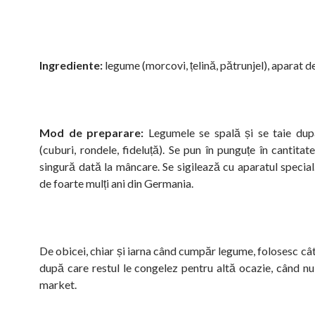
Ingrediente:
legume (morcovi, țelină, pătrunjel), aparat de
Mod de preparare:
Legumele se spală și se taie dup
(cuburi, rondele, fideluță). Se pun în punguțe în cantitat
singură dată la mâncare. Se sigilează cu aparatul special
de foarte mulți ani din Germania.
De obicei, chiar și iarna când cumpăr legume, folosesc câ
după care restul le congelez pentru altă ocazie, când n
market.