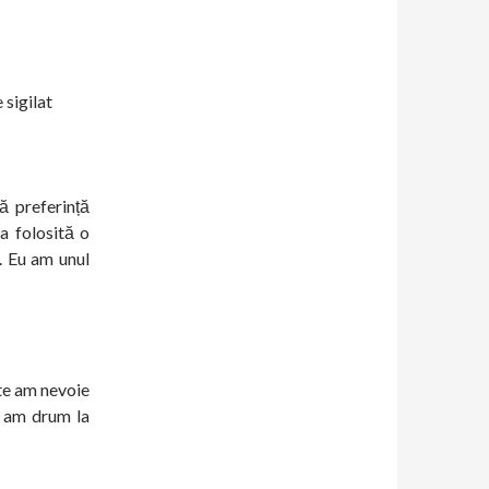
 sigilat
ă preferință
ea folosită o
. Eu am unul
te am nevoie
u am drum la