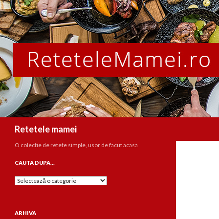
Caută
Retetele mamei
O colectie de retete simple, usor de facut acasa
CAUTA DUPA…
Cauta
dupa…
ARHIVA