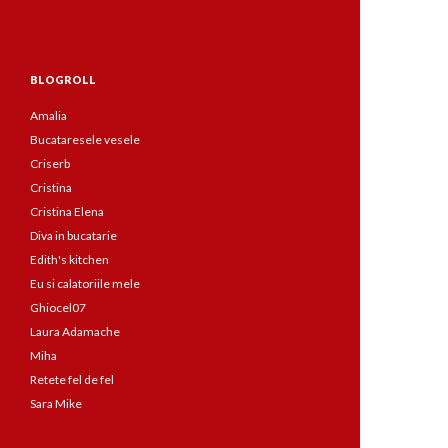
BLOGROLL
Amalia
Bucataresele vesele
Criserb
Cristina
Cristina Elena
Diva in bucatarie
Edith's kitchen
Eu si calatoriile mele
Ghiocel07
Laura Adamache
Miha
Retete fel de fel
Sara Mike