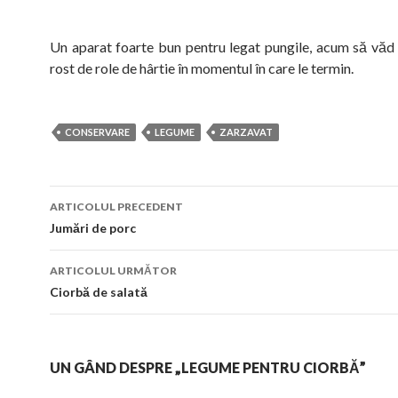
Un aparat foarte bun pentru legat pungile, acum să văd
rost de role de hârtie în momentul în care le termin.
CONSERVARE
LEGUME
ZARZAVAT
Navigare
ARTICOLUL PRECEDENT
în
Jumări de porc
articol
ARTICOLUL URMĂTOR
Ciorbă de salată
UN GÂND DESPRE „LEGUME PENTRU CIORBĂ”