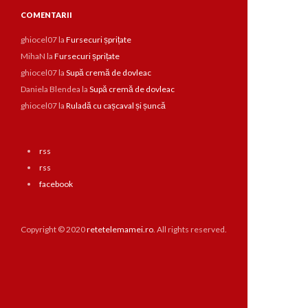
COMENTARII
ghiocel07
la
Fursecuri șprițate
MihaN
la
Fursecuri șprițate
ghiocel07
la
Supă cremă de dovleac
Daniela Blendea
la
Supă cremă de dovleac
ghiocel07
la
Ruladă cu cașcaval și șuncă
rss
rss
facebook
Copyright © 2020
retetelemamei.ro
. All rights reserved.