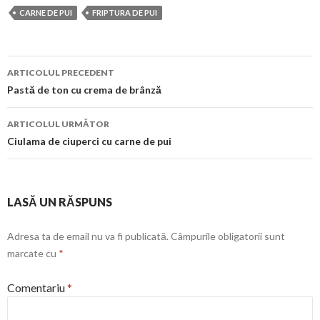
CARNE DE PUI
FRIPTURA DE PUI
Navigare
ARTICOLUL PRECEDENT
în
Pastă de ton cu crema de brânză
articol
ARTICOLUL URMĂTOR
Ciulama de ciuperci cu carne de pui
LASĂ UN RĂSPUNS
Adresa ta de email nu va fi publicată.
Câmpurile obligatorii sunt
marcate cu
*
Comentariu
*