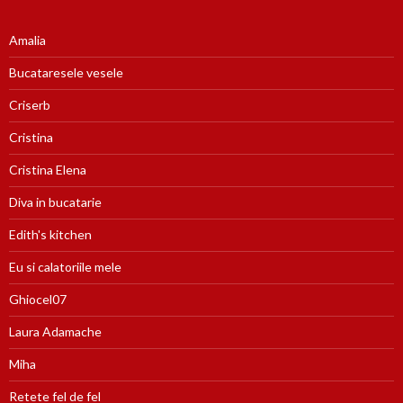
Amalia
Bucataresele vesele
Criserb
Cristina
Cristina Elena
Diva in bucatarie
Edith's kitchen
Eu si calatoriile mele
Ghiocel07
Laura Adamache
Miha
Retete fel de fel