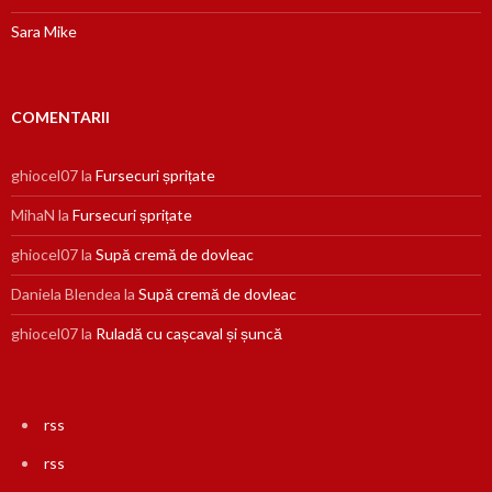
Sara Mike
COMENTARII
ghiocel07
la
Fursecuri șprițate
MihaN
la
Fursecuri șprițate
ghiocel07
la
Supă cremă de dovleac
Daniela Blendea
la
Supă cremă de dovleac
ghiocel07
la
Ruladă cu cașcaval și șuncă
rss
rss