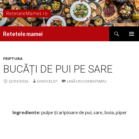
Caută
Retetele mamei
SARI
MENIU
LA
PRINCI
CONȚINUT
FRIPTURA
BUCĂȚI DE PUI PE SARE
12/01/2016
GHIOCEL07
LASĂ UN COMENTARIU
Ingrediente:
pulpe și aripioare de pui, sare, boia, piper