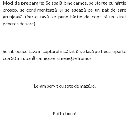
Mod de preparare:
Se spală bine carnea, se șterge cu hârtie
prosop, se condimentează și se așează pe un pat de sare
grunjoasă (într-o tavă se pune hârtie de copt și un strat
generos de sare).
Se introduce tava în cuptorul încălzit și se lasă pe fiecare parte
cca 30 min, până carnea se rumenește frumos.
Le-am servit cu sote de mazăre.
Poftă bună!