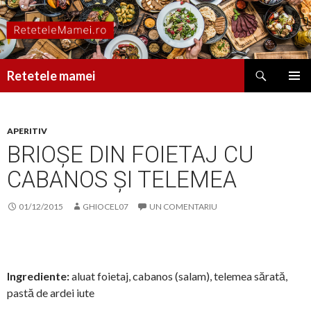
Caută
Retetele mamei
SARI
MENIU
LA
PRINCI
CONȚINUT
APERITIV
BRIOȘE DIN FOIETAJ CU
CABANOS ȘI TELEMEA
01/12/2015
GHIOCEL07
UN COMENTARIU
Ingrediente:
aluat foietaj, cabanos (salam), telemea sărată,
pastă de ardei iute