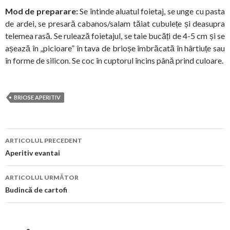
Mod de preparare:
Se întinde aluatul foietaj, se unge cu pasta
de ardei, se presară cabanos/salam tăiat cubulețe și deasupra
telemea rasă. Se rulează foietajul, se taie bucăți de 4-5 cm și se
așează în „picioare” în tava de brioșe îmbrăcată în hârtiuțe sau
în forme de silicon. Se coc în cuptorul încins până prind culoare.
BRIOSE APERITIV
Navigare
ARTICOLUL PRECEDENT
în
Aperitiv evantai
articol
ARTICOLUL URMĂTOR
Budincă de cartofi