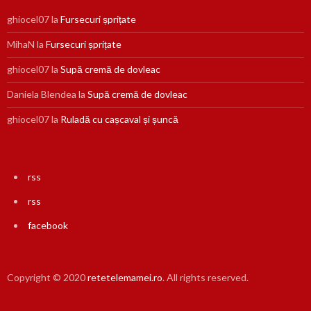
ghiocel07
la
Fursecuri șprițate
MihaN
la
Fursecuri șprițate
ghiocel07
la
Supă cremă de dovleac
Daniela Blendea
la
Supă cremă de dovleac
ghiocel07
la
Ruladă cu cașcaval și șuncă
rss
rss
facebook
Copyright © 2020
retetelemamei.ro
. All rights reserved.