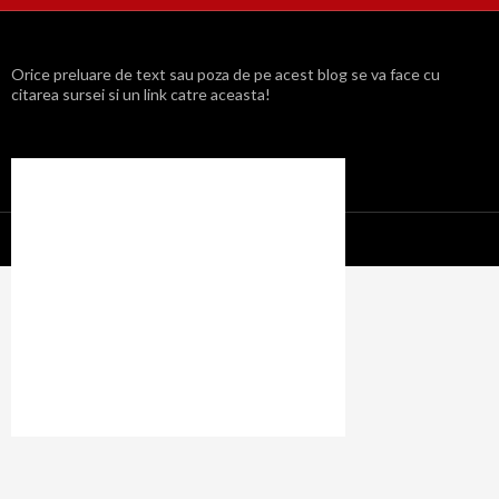
Orice preluare de text sau poza de pe acest blog se va face cu
citarea sursei si un link catre aceasta!
Propulsat cu mândrie de WordPress