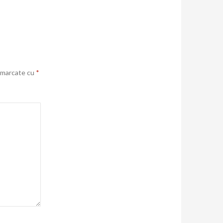
t marcate cu
*