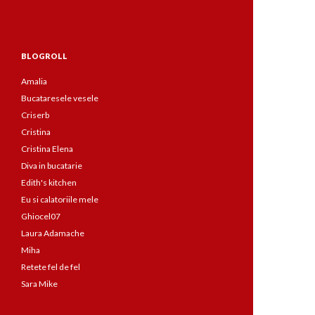
BLOGROLL
Amalia
Bucataresele vesele
Criserb
Cristina
Cristina Elena
Diva in bucatarie
Edith's kitchen
Eu si calatoriile mele
Ghiocel07
Laura Adamache
Miha
Retete fel de fel
Sara Mike