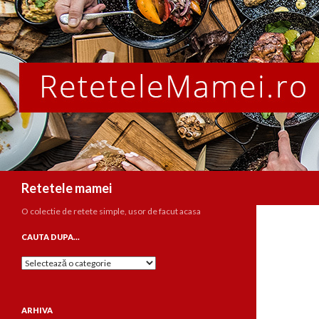
Caută
Retetele mamei
O colectie de retete simple, usor de facut acasa
CAUTA DUPA…
Cauta
dupa…
ARHIVA