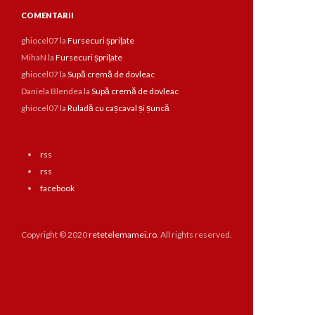
COMENTARII
ghiocel07
la
Fursecuri șprițate
MihaN
la
Fursecuri șprițate
ghiocel07
la
Supă cremă de dovleac
Daniela Blendea
la
Supă cremă de dovleac
ghiocel07
la
Ruladă cu cașcaval și șuncă
rss
rss
facebook
Copyright © 2020
retetelemamei.ro
. All rights reserved.