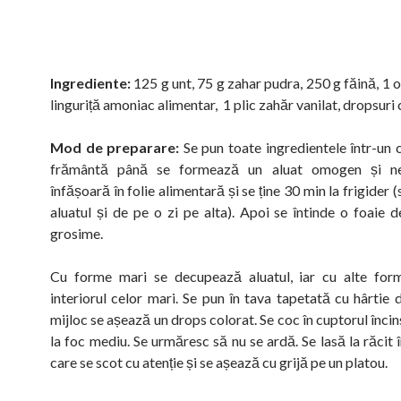
Ingrediente:
125 g unt, 75 g zahar pudra, 250 g făină, 1 o
linguriță amoniac alimentar, 1 plic zahăr vanilat, dropsuri
Mod de preparare:
Se pun toate ingredientele într-un c
frământă până se formează un aluat omogen și nel
înfășoară în folie alimentară și se ține 30 min la frigider (
aluatul și de pe o zi pe alta). Apoi se întinde o foaie
grosime.
Cu forme mari se decupează aluatul, iar cu alte for
interiorul celor mari. Se pun în tava tapetată cu hârtie 
mijloc se așează un drops colorat. Se coc în cuptorul înci
la foc mediu. Se urmăresc să nu se ardă. Se lasă la răcit
care se scot cu atenție și se așează cu grijă pe un platou.