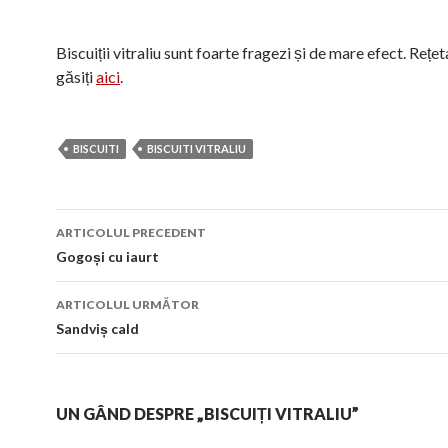
Biscuiții vitraliu sunt foarte fragezi și de mare efect. Rețe
găsiți
aici
.
BISCUITI
BISCUITI VITRALIU
Navigare
ARTICOLUL PRECEDENT
în
Gogoși cu iaurt
articol
ARTICOLUL URMĂTOR
Sandviș cald
UN GÂND DESPRE „BISCUIȚI VITRALIU”