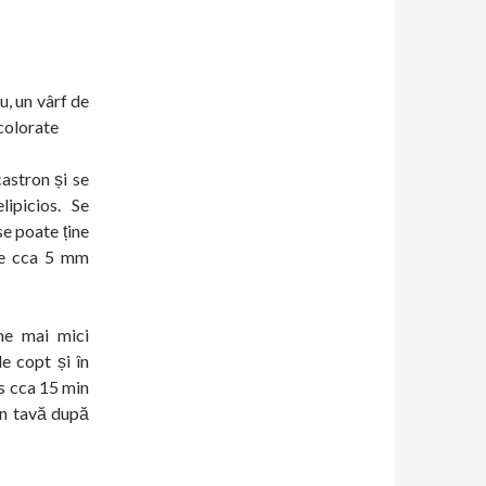
u, un vârf de
 colorate
astron și se
ipicios. Se
se poate ține
 de cca 5 mm
me mai mici
de copt și în
ns cca 15 min
 în tavă după