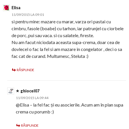
Elisa
11/09/2015 LA 09:01
si pentru mine: mazare cu marar, varza ori pastai cu
cimbru, fasole (boabe) cu tarhon, iar patrunjel cu ciorbele
de porc, pui sau vaca. si cu salatele, fireste.
Nu am facut niciodata aceasta supa-crema, doar cea de
dovlecel o fac la fel si am mazare in congelator , deci o sa
fac cat de curand. Multumesc, Steluta :)
RĂSPUNDE
ghiocel07
11/09/2015 LA 09:44
@Elisa – la fel fac și eu asocierile. Acum am în plan supa
crema cu porumb :)
RĂSPUNDE