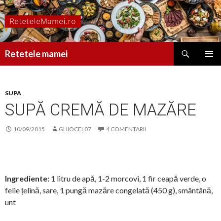
Caută
Retetele mamei
SARI
MENIU
LA
PRINCI
CONȚINUT
SUPA
SUPĂ CREMĂ DE MAZĂRE
10/09/2015
GHIOCEL07
4 COMENTARII
Ingrediente:
1 litru de apă, 1-2 morcovi, 1 fir ceapă verde, o
felie țelină, sare, 1 pungă mazăre congelată (450 g), smântână,
unt