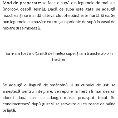
Mod de preparare:
se face o supă din legumele de mai sus
(morcov, ceapă, țelină). Dacă ce supa este gata, se adaugă
mazărea și se mai dă câteva clocote până este fiartă și ea. Se
pun legumele cu mazăre cu tot și un polonic de supă în vasul de
mixare și se mixează.
Eu n-am fost mulțumită de finețea supei și am transferat-o în
tocător.
Se adaugă o lingură de smântână și un cubuleț de unt, se
amestecă pentru integrare. Se repune la fiert să mai dea un
clocot după care se adaugă mărar proaspăt tocat. Se
condimentează după gust și se servește cu crutoane de pâine
prăjită.