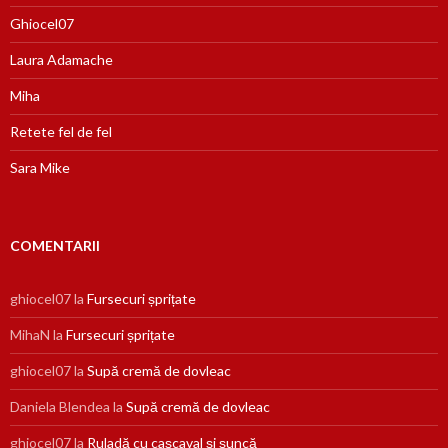
Ghiocel07
Laura Adamache
Miha
Retete fel de fel
Sara Mike
COMENTARII
ghiocel07
la
Fursecuri șprițate
MihaN
la
Fursecuri șprițate
ghiocel07
la
Supă cremă de dovleac
Daniela Blendea
la
Supă cremă de dovleac
ghiocel07
la
Ruladă cu cașcaval și șuncă