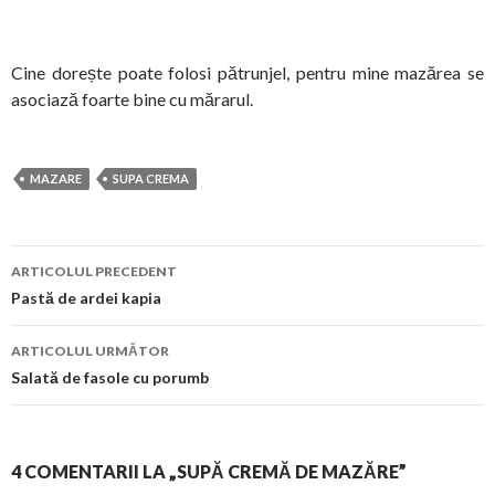
Cine dorește poate folosi pătrunjel, pentru mine mazărea se
asociază foarte bine cu mărarul.
MAZARE
SUPA CREMA
Navigare
ARTICOLUL PRECEDENT
în
Pastă de ardei kapia
articol
ARTICOLUL URMĂTOR
Salată de fasole cu porumb
4 COMENTARII LA „SUPĂ CREMĂ DE MAZĂRE”