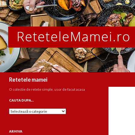
Caută
Retetele mamei
O colectie de retete simple, usor de facut acasa
CAUTA DUPA…
Cauta
dupa…
ARHIVA