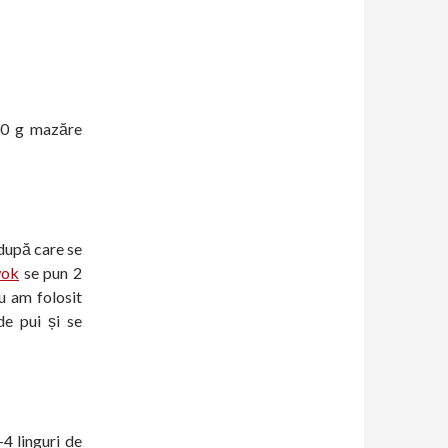
150 g mazăre
 după care se
wok
se pun 2
u am folosit
e pui și se
4 linguri de