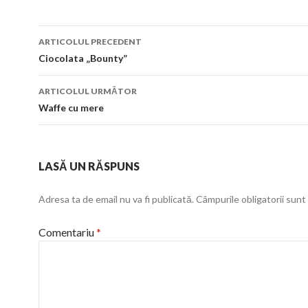
Navigare
ARTICOLUL PRECEDENT
în
Ciocolata „Bounty”
articol
ARTICOLUL URMĂTOR
Waffe cu mere
LASĂ UN RĂSPUNS
Adresa ta de email nu va fi publicată.
Câmpurile obligatorii sun
Comentariu
*