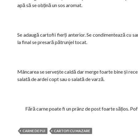
apă să se obțină un sos aromat.
Se adaugă cartofii fierți anterior. Se condimentează cu sar
la final se presară pătrunjel tocat.
Mâncarea se servește caldă dar merge foarte bine și rece,
salată de ardei copt sau o salată de varză.
Fără carne poate fi un prânz de post foarte sățios. Po
CARNE DE PUI
CARTOFI CU MAZARE