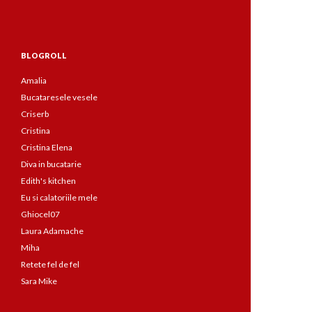
BLOGROLL
Amalia
Bucataresele vesele
Criserb
Cristina
Cristina Elena
Diva in bucatarie
Edith's kitchen
Eu si calatoriile mele
Ghiocel07
Laura Adamache
Miha
Retete fel de fel
Sara Mike