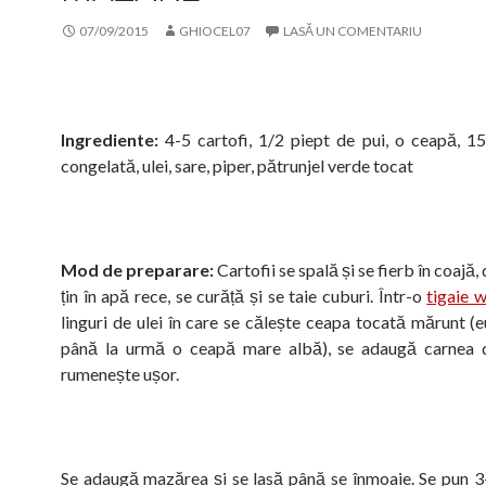
07/09/2015
GHIOCEL07
LASĂ UN COMENTARIU
Ingrediente:
4-5 cartofi, 1/2 piept de pui, o ceapă, 
congelată, ulei, sare, piper, pătrunjel verde tocat
Mod de preparare:
Cartofii se spală și se fierb în coajă,
țin în apă rece, se curăță și se taie cuburi. Într-o
tigaie 
linguri de ulei în care se călește ceapa tocată mărunt (e
până la urmă o ceapă mare albă), se adaugă carnea d
rumenește ușor.
Se adaugă mazărea și se lasă până se înmoaie. Se pun 3-