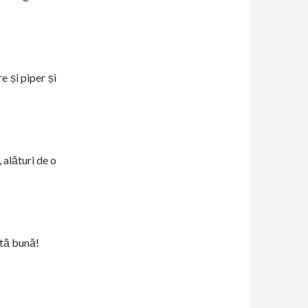
e și piper și
 alături de o
ftă bună!