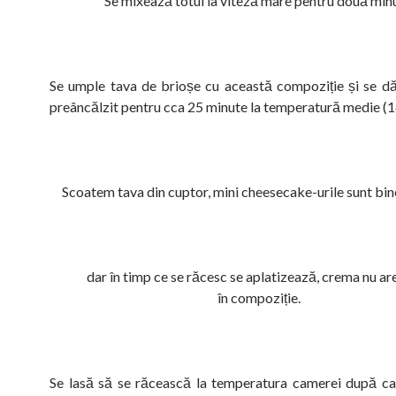
Se mixează totul la viteză mare pentru două minu
Se umple tava de brioșe cu această compoziție și se dă
preâncălzit pentru cca 25 minute la temperatură medie (1
Scoatem tava din cuptor, mini cheesecake-urile sunt bin
dar în timp ce se răcesc se aplatizează, crema nu ar
în compoziție.
Se lasă să se răcească la temperatura camerei după ca