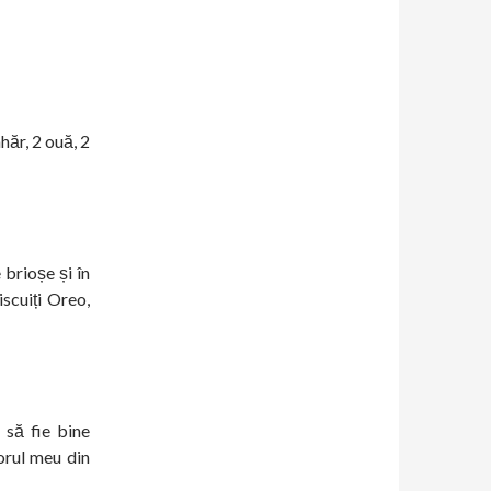
hăr, 2 ouă, 2
 brioșe și în
scuiți Oreo,
 să fie bine
torul meu din