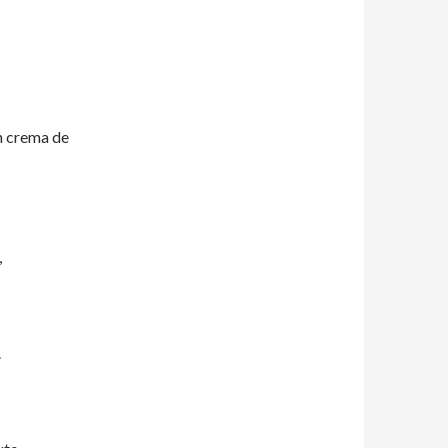
în crema de
,
.