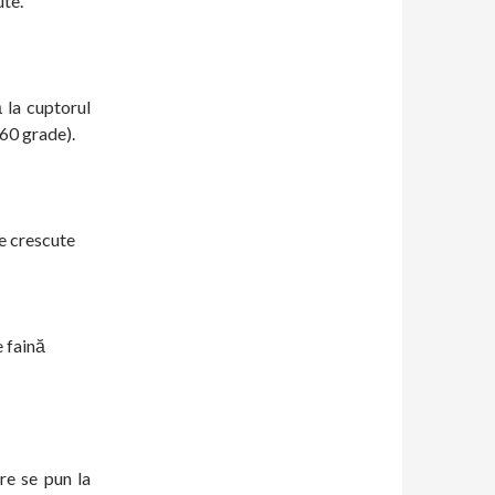
te.
 la cuptorul
60 grade).
e crescute
e faină
re se pun la