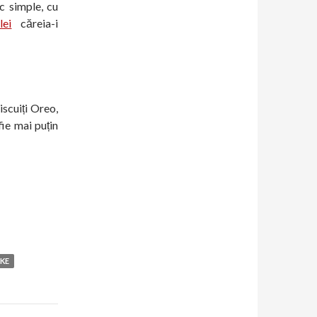
sc simple, cu
lei
căreia-i
scuiți Oreo,
fie mai puțin
AKE