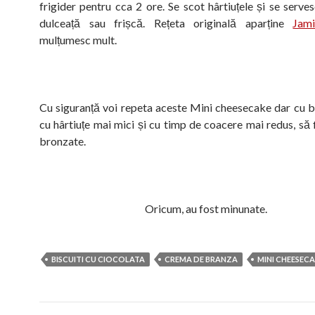
frigider pentru cca 2 ore. Se scot hârtiuțele și se serve
dulceață sau frișcă.
Rețeta originală aparține
Jami
mulțumesc mult.
Cu siguranță voi repeta aceste Mini cheesecake dar cu bi
cu hârtiuțe mai mici și cu timp de coacere mai redus, să 
bronzate.
Oricum, au fost minunate.
BISCUITI CU CIOCOLATA
CREMA DE BRANZA
MINI CHEESEC
Navigare