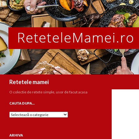
Caută
Retetele mamei
O colectie de retete simple, usor de facut acasa
CAUTA DUPA…
Cauta
dupa…
ARHIVA