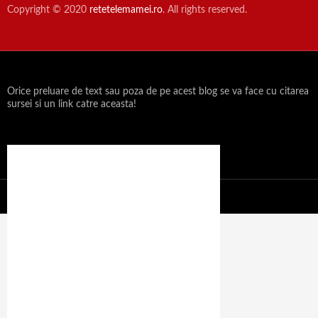
Copyright © 2020
retetelemamei.ro
. All rights reserved.
Orice preluare de text sau poza de pe acest blog se va face cu citarea
sursei si un link catre aceasta!
Propulsat cu mândrie de WordPress