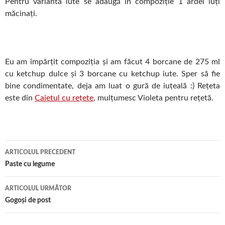
Pentru varianta iute se adaugă în compoziție 1 ardei iuți
măcinați.
Eu am împărțit compoziția și am făcut 4 borcane de 275 ml
cu ketchup dulce și 3 borcane cu ketchup iute. Sper să fie
bine condimentate, deja am luat o gură de iuțeală :) Rețeta
este din
Caietul cu rețete
, mulțumesc Violeta pentru rețetă.
Navigare
ARTICOLUL PRECEDENT
în
Paste cu legume
articol
ARTICOLUL URMĂTOR
Gogoși de post