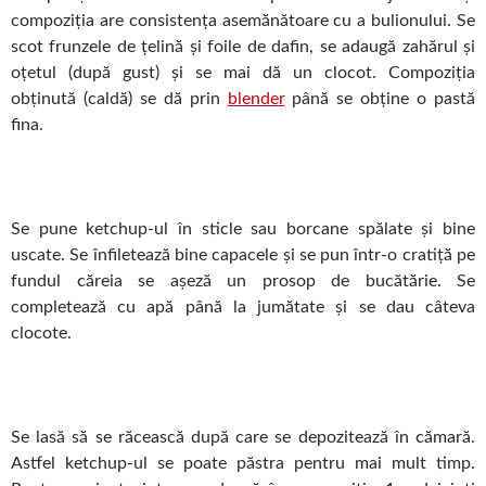
compoziția are consistența asemănătoare cu a bulionului. Se
scot frunzele de țelină și foile de dafin, se adaugă zahărul și
oțetul (după gust) și se mai dă un clocot. Compoziția
obținută (caldă) se dă prin
blender
până se obține o pastă
fina.
Se pune ketchup-ul în sticle sau borcane spălate și bine
uscate. Se înfiletează bine capacele și se pun într-o cratiță pe
fundul căreia se așeză un prosop de bucătărie. Se
completează cu apă până la jumătate și se dau câteva
clocote.
Se lasă să se răcească după care se depozitează în cămară.
Astfel ketchup-ul se poate păstra pentru mai mult timp.