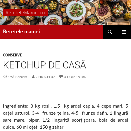
Caută
Retetele mamei
SARI
MENIU
LA
PRINCIP
CONȚINUT
CONSERVE
KETCHUP DE CASĂ
19/08/2015
GHIOCEL07
4 COMENTARII
Ingrediente:
3 kg roșii, 1,5 kg ardei capia, 4 cepe mari, 5
caței usturoi, 3-4 frunze țelină, 4-5 frunze dafin, 1 lingură
sare mare, piper, 1/2 linguriță scorțișoară, boia de ardei
dulce, 60 ml oțet, 150 g zahăr