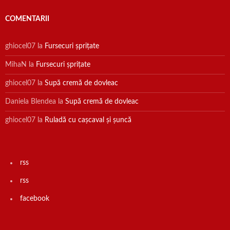
COMENTARII
ghiocel07
la
Fursecuri șprițate
MihaN
la
Fursecuri șprițate
ghiocel07
la
Supă cremă de dovleac
Daniela Blendea
la
Supă cremă de dovleac
ghiocel07
la
Ruladă cu cașcaval și șuncă
rss
rss
facebook