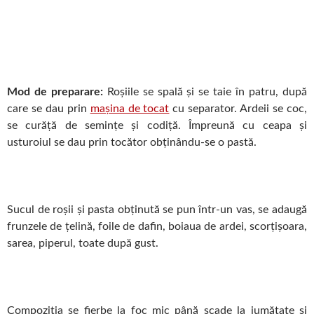
Mod de preparare:
Roșiile se spală și se taie în patru, după
care se dau prin
mașina de tocat
cu separator. Ardeii se coc,
se curăță de semințe și codiță. Împreună cu ceapa și
usturoiul se dau prin tocător obținându-se o pastă.
Sucul de roșii și pasta obținută se pun într-un vas, se adaugă
frunzele de țelină, foile de dafin, boiaua de ardei, scorțișoara,
sarea, piperul, toate după gust.
Compoziția se fierbe la foc mic până scade la jumătate și