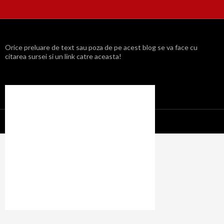
Orice preluare de text sau poza de pe acest blog se va face cu
citarea sursei si un link catre aceasta!
Propulsat cu mândrie de WordPress