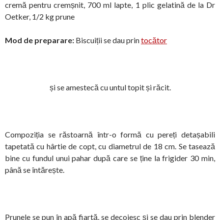
cremă pentru cremșnit, 700 ml lapte, 1 plic gelatină de la Dr
Oetker, 1/2 kg prune
Mod de preparare:
Biscuiții se dau prin
tocător
și se amestecă cu untul topit și răcit.
Compoziția se răstoarnă într-o formă cu pereți detașabili
tapetată cu hârtie de copt, cu diametrul de 18 cm. Se tasează
bine cu fundul unui pahar după care se ține la frigider 30 min,
până se întărește.
Prunele se pun în apă fiartă, se decojesc și se dau prin blender