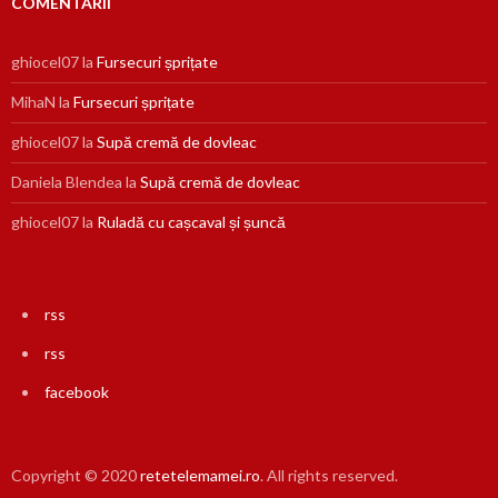
COMENTARII
ghiocel07
la
Fursecuri șprițate
MihaN
la
Fursecuri șprițate
ghiocel07
la
Supă cremă de dovleac
Daniela Blendea
la
Supă cremă de dovleac
ghiocel07
la
Ruladă cu cașcaval și șuncă
rss
rss
facebook
Copyright © 2020
retetelemamei.ro
. All rights reserved.