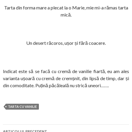
Tarta din forma mare a plecat la o Marie, mie mi-a rămas tarta
mică.
Un desert răcoros, ușor și fără coacere.
Indicat este să se facă cu cremă de vanilie fiartă, eu am ales
varianta ușoară cu cremă de cremșnit, din lipsă de timp, dar și
din comoditate. Puțină păcăleală nu strică uneori…….
TARTA CU VANILIE
Navigare
ARTICOLUL PRECEDENT