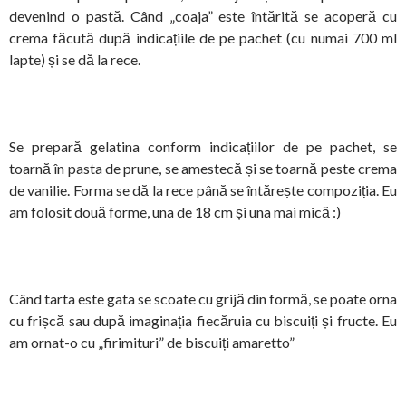
devenind o pastă. Când „coaja” este întărită se acoperă cu
crema făcută după indicațiile de pe pachet (cu numai 700 ml
lapte) și se dă la rece.
Se prepară gelatina conform indicațiilor de pe pachet, se
toarnă în pasta de prune, se amestecă și se toarnă peste crema
de vanilie. Forma se dă la rece până se întărește compoziția. Eu
am folosit două forme, una de 18 cm și una mai mică :)
Când tarta este gata se scoate cu grijă din formă, se poate orna
cu frișcă sau după imaginația fiecăruia cu biscuiți și fructe. Eu
am ornat-o cu „firimituri” de biscuiți amaretto”