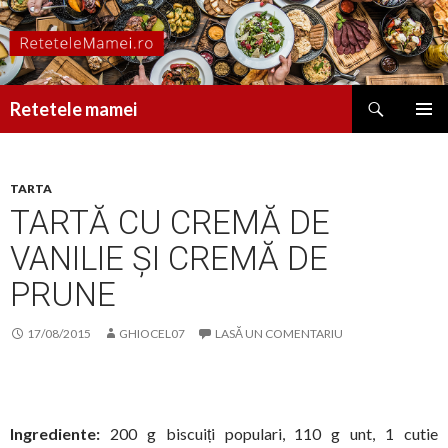
Caută
Retetele mamei
SARI
MENIU
LA
PRINCI
CONȚINUT
TARTA
TARTĂ CU CREMĂ DE
VANILIE ȘI CREMĂ DE
PRUNE
17/08/2015
GHIOCEL07
LASĂ UN COMENTARIU
Ingrediente:
200 g biscuiți populari, 110 g unt, 1 cutie